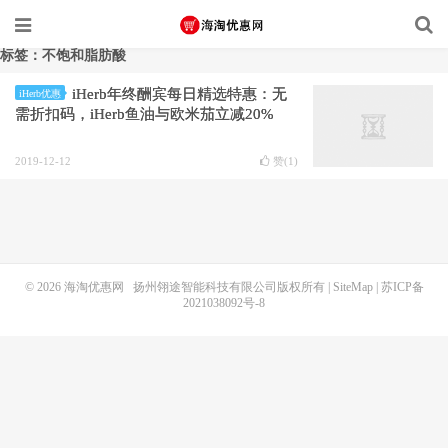
标签：不饱和脂肪酸
iHerb年终酬宾每日精选特惠：无
iHerb优惠
需折扣码，iHerb鱼油与欧米茄立减20%
2019-12-12
赞(
1
)
© 2026
海淘优惠网
扬州翎途智能科技有限公司版权所有 |
SiteMap
|
苏ICP备
2021038092号-8