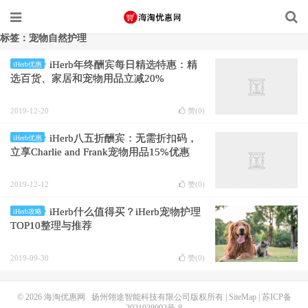
标签：宠物自然护理
iHerb年终酬宾每日精选特惠：精
iHerb优惠
选百货、家居和宠物用品立减20%
2019-12-20
赞(
0
)
iHerb八五折酬宾：无需折扣码，
iHerb优惠
立享Charlie and Frank宠物用品15%优惠
2019-12-12
赞(
0
)
iHerb什么值得买？iHerb宠物护理
iHerb攻略
TOP10整理与推荐
2019-09-30
赞(
0
)
© 2026
海淘优惠网
扬州翎途智能科技有限公司版权所有 |
SiteMap
|
苏ICP备