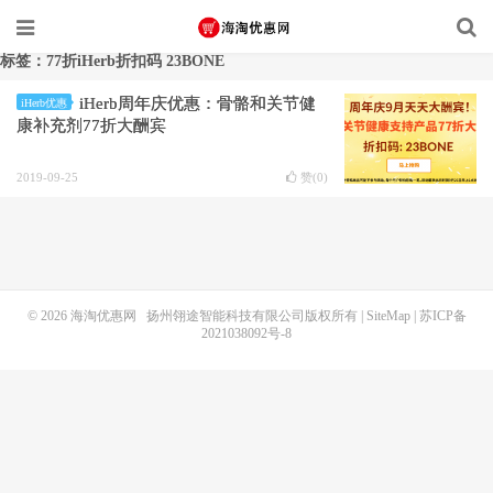
标签：77折iHerb折扣码 23BONE
iHerb周年庆优惠：骨骼和关节健
iHerb优惠
康补充剂77折大酬宾
2019-09-25
赞(
0
)
© 2026
海淘优惠网
扬州翎途智能科技有限公司版权所有 |
SiteMap
|
苏ICP备
2021038092号-8