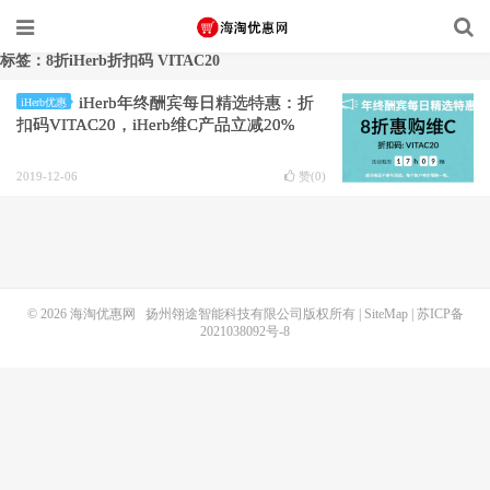
标签：8折iHerb折扣码 VITAC20
iHerb年终酬宾每日精选特惠：折
iHerb优惠
扣码VITAC20，iHerb维C产品立减20%
2019-12-06
赞(
0
)
© 2026
海淘优惠网
扬州翎途智能科技有限公司版权所有 |
SiteMap
|
苏ICP备
2021038092号-8