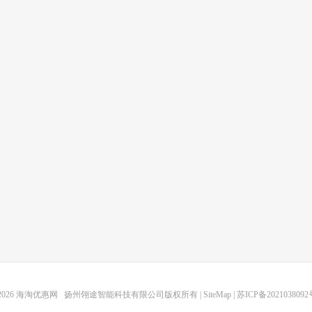
2026
海淘优惠网
扬州翎途智能科技有限公司版权所有 |
SiteMap
|
苏ICP备2021038092