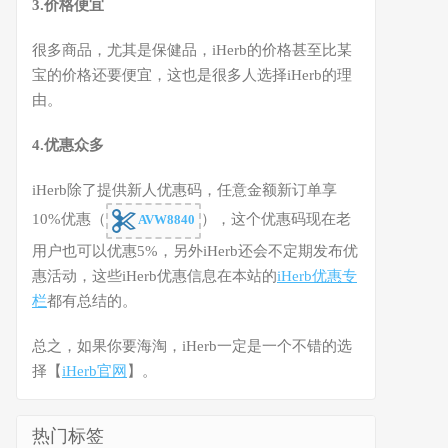
3.价格便宜
很多商品，尤其是保健品，iHerb的价格甚至比某
宝的价格还要便宜，这也是很多人选择iHerb的理
由。
4.优惠众多
iHerb除了提供新人优惠码，任意金额新订单享
10%优惠（
），这个优惠码现在老
AVW8840
用户也可以优惠5%，另外iHerb还会不定期发布优
惠活动，这些iHerb优惠信息在本站的
iHerb优惠专
栏
都有总结的。
总之，如果你要海淘，iHerb一定是一个不错的选
择【
iHerb官网
】。
热门标签