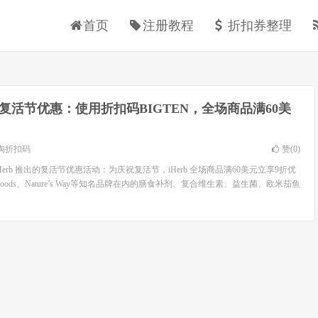
首页
注册教程
折扣券整理
rb复活节优惠：使用折扣码BIGTEN，全场商品满60美
淘折扣码
赞(
0
)
erb 推出的复活节优惠活动：为庆祝复活节，iHerb 全场商品满60美元立享9折优
Foods、Nature’s Way等知名品牌在内的膳食补剂、复合维生素、益生菌、欧米茄鱼