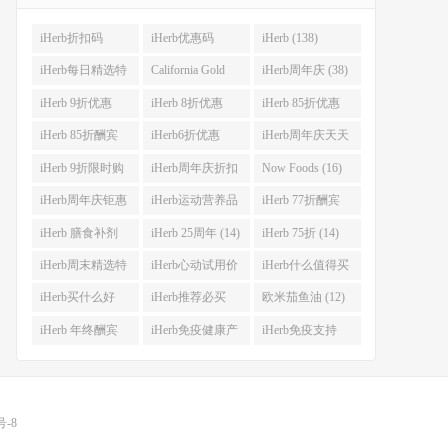
iHerb折扣码
iHerb优惠码
iHerb (138)
(341)
(282)
iHerb每日精选特
California Gold
iHerb周年庆 (38)
惠 (53)
Nutrition(CGN)
iHerb 9折优惠
iHerb 8折优惠
iHerb 85折优惠
(42)
(38)
(37)
(27)
iHerb 85折酬宾
iHerb6折优惠
iHerb周年庆天天
(23)
(23)
大酬宾 (22)
iHerb 9折限时购
iHerb周年庆折扣
Now Foods (16)
(21)
码 (17)
iHerb周年庆钜惠
iHerb运动营养品
iHerb 77折酬宾
(15)
(14)
(14)
iHerb 膳食补剂
iHerb 25周年 (14)
iHerb 75折 (14)
(14)
iHerb周末精选特
iHerb心动试用价
iHerb什么值得买
惠 (13)
(13)
(12)
iHerb买什么好
iHerb推荐必买
欧米茄鱼油 (12)
(12)
(12)
iHerb 年终酬宾
iHerb免疫健康产
iHerb免疫支持
(12)
品 (12)
(12)
号-8