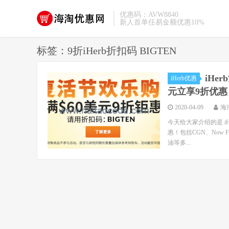
优惠码：AVW8840
新人首单任易金额优惠10%
标签：9折iHerb折扣码 BIGTEN
iHe
iHerb优惠
元立享9折优惠
2020-04-09
海
今天给大家介绍的是 iH
惠！包括CGN、Now 
油等多...