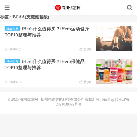
标签：BCAA(支链氨基酸)
iHerb什么值得买？iHerb运动健身
iHerb攻略
TOP10整理与推荐
2019-09-23
赞(
0
)
iHerb什么值得买？iHerb保健品
iHerb攻略
TOP10整理与推荐
2019-09-16
赞(
0
)
© 2026
海淘优惠网
扬州翎途智能科技有限公司版权所有 |
SiteMap
|
苏ICP备
2021038092号-8