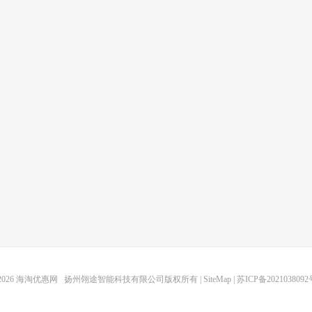
2026
海淘优惠网
扬州翎途智能科技有限公司版权所有 |
SiteMap
|
苏ICP备2021038092