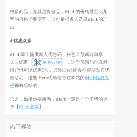
很多商品，尤其是保健品，iHerb的价格甚至比某
宝的价格还要便宜，这也是很多人选择iHerb的理
由。
4.优惠众多
iHerb除了提供新人优惠码，任意金额新订单享
10%优惠（
），这个优惠码现在老
AVW8840
用户也可以优惠5%，另外iHerb还会不定期发布优
惠活动，这些iHerb优惠信息在本站的
iHerb优惠专
栏
都有总结的。
总之，如果你要海淘，iHerb一定是一个不错的选
择【
iHerb官网
】。
热门标签