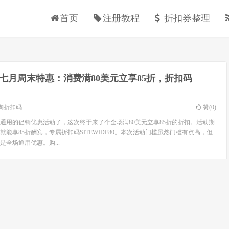
首页
注册教程
折扣券整理
rb七月周末特惠：消费满80美元立享85折，折扣码
淘折扣码
赞(
0
)
全场通用的促销优惠活动了，这次终于来了个全场满80美元立享85折的折扣。活动期
就能享85折酬宾，专属折扣码SITEWIDE80。本次活动门槛虽然门槛有点高，但
全场通用优惠。购...