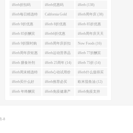
iHerb折扣码
iHerb优惠码
iHerb (138)
(341)
(282)
iHerb每日精选特
California Gold
iHerb周年庆 (38)
惠 (53)
Nutrition(CGN)
iHerb 9折优惠
iHerb 8折优惠
iHerb 85折优惠
(42)
(38)
(37)
(27)
iHerb 85折酬宾
iHerb6折优惠
iHerb周年庆天天
(23)
(23)
大酬宾 (22)
iHerb 9折限时购
iHerb周年庆折扣
Now Foods (16)
(21)
码 (17)
iHerb周年庆钜惠
iHerb运动营养品
iHerb 77折酬宾
(15)
(14)
(14)
iHerb 膳食补剂
iHerb 25周年 (14)
iHerb 75折 (14)
(14)
iHerb周末精选特
iHerb心动试用价
iHerb什么值得买
惠 (13)
(13)
(12)
iHerb买什么好
iHerb推荐必买
欧米茄鱼油 (12)
(12)
(12)
iHerb 年终酬宾
iHerb免疫健康产
iHerb免疫支持
(12)
品 (12)
(12)
号-8