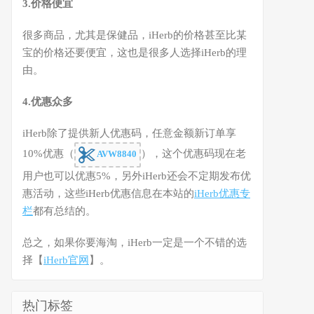
3.价格便宜
很多商品，尤其是保健品，iHerb的价格甚至比某
宝的价格还要便宜，这也是很多人选择iHerb的理
由。
4.优惠众多
iHerb除了提供新人优惠码，任意金额新订单享
10%优惠（
），这个优惠码现在老
AVW8840
用户也可以优惠5%，另外iHerb还会不定期发布优
惠活动，这些iHerb优惠信息在本站的
iHerb优惠专
栏
都有总结的。
总之，如果你要海淘，iHerb一定是一个不错的选
择【
iHerb官网
】。
热门标签