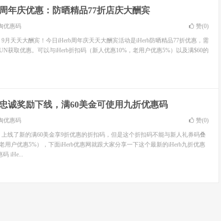
rb周年庆优惠：防晒精品77折店庆大酬宾
淘优惠码
赞(
0
)
，9月天天大酬宾！今日iHerb周年庆天天大酬宾活动是iHerb防晒精品77折优惠，需
3SUN获取优惠。可以与iHerb折扣码（新人优惠10%，老用户优惠5%）以及满$60的
rb忠诚奖励下线，满60美金可使用九折优惠码
淘优惠码
赞(
0
)
线了，上线了新的满60美金享9折优惠的折扣码，但是这个折扣码不能与新人礼券码叠
老用户优惠5%），下面iHerb优惠网就跟大家分享一下这个最新的iHerb九折优惠
 iHe...