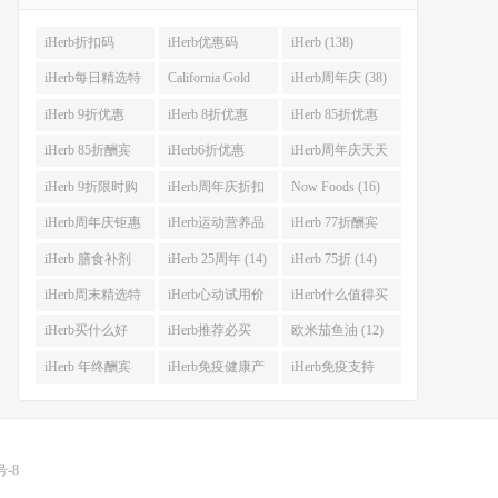
iHerb折扣码
iHerb优惠码
iHerb (138)
(341)
(282)
iHerb每日精选特
California Gold
iHerb周年庆 (38)
惠 (53)
Nutrition(CGN)
iHerb 9折优惠
iHerb 8折优惠
iHerb 85折优惠
(42)
(38)
(37)
(27)
iHerb 85折酬宾
iHerb6折优惠
iHerb周年庆天天
(23)
(23)
大酬宾 (22)
iHerb 9折限时购
iHerb周年庆折扣
Now Foods (16)
(21)
码 (17)
iHerb周年庆钜惠
iHerb运动营养品
iHerb 77折酬宾
(15)
(14)
(14)
iHerb 膳食补剂
iHerb 25周年 (14)
iHerb 75折 (14)
(14)
iHerb周末精选特
iHerb心动试用价
iHerb什么值得买
惠 (13)
(13)
(12)
iHerb买什么好
iHerb推荐必买
欧米茄鱼油 (12)
(12)
(12)
iHerb 年终酬宾
iHerb免疫健康产
iHerb免疫支持
(12)
品 (12)
(12)
号-8