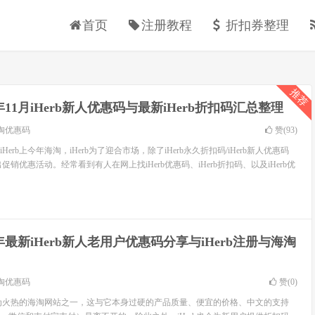
首页
注册教程
折扣券整理
推荐
5年11月iHerb新人优惠码与最新iHerb折扣码汇总整理
淘优惠码
赞(
93
)
erb上今年海淘，iHerb为了迎合市场，除了iHerb永久折扣码/iHerb新人优惠码
出促销优惠活动。经常看到有人在网上找iHerb优惠码、iHerb折扣码、以及iHerb优
0年最新iHerb新人老用户优惠码分享与iHerb注册与海淘
淘优惠码
赞(
0
)
前最为火热的海淘网站之一，这与它本身过硬的产品质量、便宜的价格、中文的支持