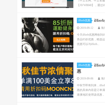
（中文官网、中文客服
【AVW8840】，通过i
iHe
iHerb优惠
2019-09-12
海
今天iHerb优惠网收到
养品85折优惠，精选运
优惠可以与iHerb...
iHe
iHerb优惠
惠
2019-09-06
海
中秋节即将到来，iHer
惠的具体内容是订单满1
港澳地区使用该优惠，可以