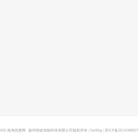
2026
海淘优惠网
扬州翎途智能科技有限公司版权所有 |
SiteMap
|
苏ICP备2021038092