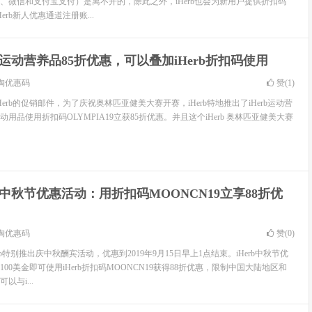
、微信和支付宝支付）是离不开的，除此之外，iHerb也会为新用户提供折扣码
Herb新人优惠通道注册账...
rb运动营养品85折优惠，可以叠加iHerb折扣码使用
淘优惠码
赞(
1
)
iHerb的促销邮件，为了庆祝奥林匹亚健美大赛开赛，iHerb特地推出了iHerb运动营
动用品使用折扣码OLYMPIA19立获85折优惠。并且这个iHerb 奥林匹亚健美大赛
rb中秋节优惠活动：用折扣码MOONCN19立享88折优
淘优惠码
赞(
0
)
b特别推出庆中秋酬宾活动，优惠到2019年9月15日早上1点结束。iHerb中秋节优
00美金即可使用iHerb折扣码MOONCN19获得88折优惠，限制中国大陆地区和
与i...