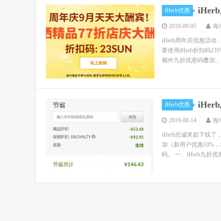
iHe
iHerb优惠
2019-09-05
海
iHerb周年庆优惠活动
要使用iHerb折扣码2
额外九折优惠码叠加...
iHe
iHerb优惠
2019-08-14
海
iHerb忠诚奖励下
加（新用户优惠10%，
码。 一、iHerb九折优惠码