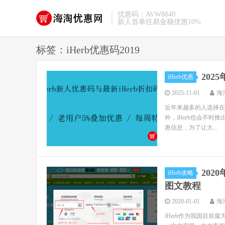
优惠码：AVW8840
新人首单任易金额优惠10%
标签：iHerb优惠码2019
202
iHerb优惠
2025-11-01
海
近年来越多的人选择在iH
外，iHerb也会不时推
惠信息，为了让大...
202
iHerb攻略
图文教程
2020-01-01
海
iHerb作为我国目