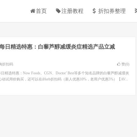
首页
注册教程
折扣券整理
erb每日精选特惠：白藜芦醇减缓炎症精选产品立减
淘折扣码
赞(
0
)
rb每日精选特惠：Now Foods、CGN、Doctor’ Best等多个知名品牌的白藜芦醇减缓炎
动试用价购买，还可以在iHerb折扣码（新人优惠10%，老用户优惠5%）【AV...