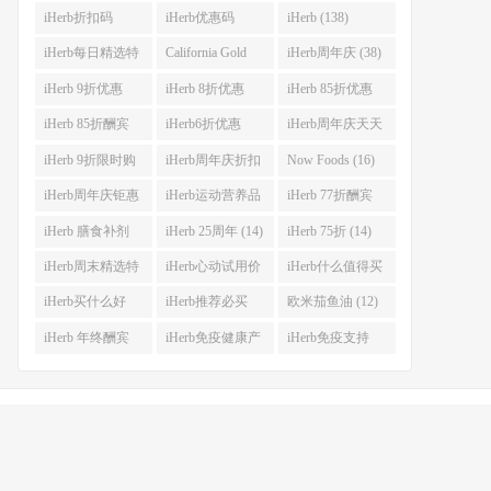
iHerb折扣码
iHerb优惠码
iHerb (138)
(341)
(282)
iHerb每日精选特
California Gold
iHerb周年庆 (38)
惠 (53)
Nutrition(CGN)
iHerb 9折优惠
iHerb 8折优惠
iHerb 85折优惠
(42)
(38)
(37)
(27)
iHerb 85折酬宾
iHerb6折优惠
iHerb周年庆天天
(23)
(23)
大酬宾 (22)
iHerb 9折限时购
iHerb周年庆折扣
Now Foods (16)
(21)
码 (17)
iHerb周年庆钜惠
iHerb运动营养品
iHerb 77折酬宾
(15)
(14)
(14)
iHerb 膳食补剂
iHerb 25周年 (14)
iHerb 75折 (14)
(14)
iHerb周末精选特
iHerb心动试用价
iHerb什么值得买
惠 (13)
(13)
(12)
iHerb买什么好
iHerb推荐必买
欧米茄鱼油 (12)
(12)
(12)
iHerb 年终酬宾
iHerb免疫健康产
iHerb免疫支持
(12)
品 (12)
(12)
号-8