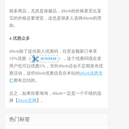
很多商品，尤其是保健品，iHerb的价格甚至比某
宝的价格还要便宜，这也是很多人选择iHerb的理
由。
4.优惠众多
iHerb除了提供新人优惠码，任意金额新订单享
10%优惠（
），这个优惠码现在老
AVW8840
用户也可以优惠5%，另外iHerb还会不定期发布优
惠活动，这些iHerb优惠信息在本站的
iHerb优惠专
栏
都有总结的。
总之，如果你要海淘，iHerb一定是一个不错的选
择【
iHerb官网
】。
热门标签