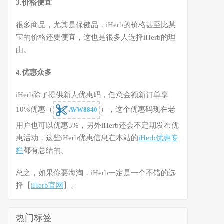
3.价格便宜
很多商品，尤其是保健品，iHerb的价格甚至比某
宝的价格还要便宜，这也是很多人选择iHerb的理
由。
4.优惠众多
iHerb除了提供新人优惠码，任意金额新订单享
10%优惠（
），这个优惠码现在老
AVW8840
用户也可以优惠5%，另外iHerb还会不定期发布优
惠活动，这些iHerb优惠信息在本站的
iHerb优惠专
栏
都有总结的。
总之，如果你要海淘，iHerb一定是一个不错的选
择【
iHerb官网
】。
热门标签