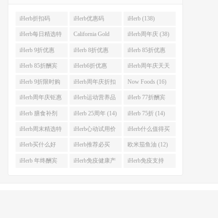
iHerb折扣码
iHerb优惠码
iHerb (138)
(341)
(282)
iHerb每日精选特
California Gold
iHerb周年庆 (38)
惠 (53)
Nutrition(CGN)
iHerb 9折优惠
iHerb 8折优惠
iHerb 85折优惠
(42)
(38)
(37)
(27)
iHerb 85折酬宾
iHerb6折优惠
iHerb周年庆天天
(23)
(23)
大酬宾 (22)
iHerb 9折限时购
iHerb周年庆折扣
Now Foods (16)
(21)
码 (17)
iHerb周年庆钜惠
iHerb运动营养品
iHerb 77折酬宾
(15)
(14)
(14)
iHerb 膳食补剂
iHerb 25周年 (14)
iHerb 75折 (14)
(14)
iHerb周末精选特
iHerb心动试用价
iHerb什么值得买
惠 (13)
(13)
(12)
iHerb买什么好
iHerb推荐必买
欧米茄鱼油 (12)
(12)
(12)
iHerb 年终酬宾
iHerb免疫健康产
iHerb免疫支持
(12)
品 (12)
(12)
号-8