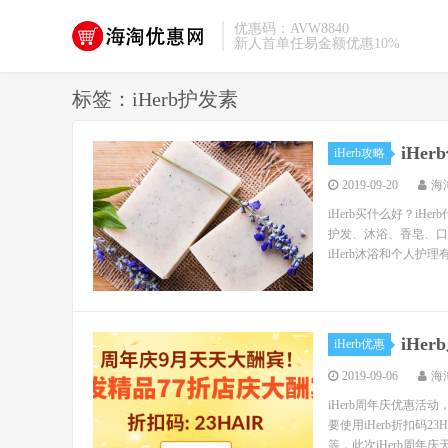
优惠码：AVW8840
新人首单任易金额优惠10%
标签：iHerb护发素
iHe
iHerb攻略
2019-09-20
海
iHerb买什么好？iH
护发、沐浴、香皂、口
iHerb沐浴和个人护理
iHe
iHerb优惠
2019-09-06
海
iHerb周年庆优惠活动
要使用iHerb折扣码
等，此次iHerb周年庆天