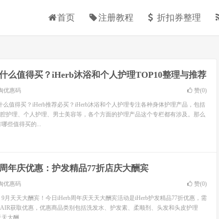
首页
注册教程
折扣券整理
rb什么值得买？iHerb沐浴和个人护理TOP10整理与推荐
淘优惠码
赞(
0
)
erb什么值得买？iHerb推荐必买？iHerb沐浴和个人护理专注各种身体护理产品，包括
腔护理、个人护理、男士美容等，各个方面的护理产品这个专栏都有涉及。那么
有哪些值得买的...
rb周年庆优惠：护发精品77折店庆大酬宾
淘优惠码
赞(
0
)
，9月天天大酬宾！今日iHerb周年庆天天大酬宾活动是iHerb护发精品77折优惠，需
23HAIR获取优惠，优惠商品类别包括洗发水、护发素、柔顺剂、头发和头皮护理
天大酬...