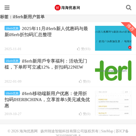
标签：iHerb新用户首单
推荐
2025年11月iHerb新人优惠码与最
iHerb优惠
新iHerb折扣码汇总整理
2025-11-01
赞(
93
)
iHerb新用戶专享福利：活动无门
iHerb优惠
槛，下单即可立减12%，折扣码22NEW
2022-01-09
赞(
0
)
iHerb移动端新用户优惠：使用折
iHerb优惠
扣码IHERBCHINA，立享首单5美元减免优
惠
2019-10-27
赞(
0
)
© 2026
海淘优惠网
扬州翎途智能科技有限公司版权所有 |
SiteMap
|
苏ICP备