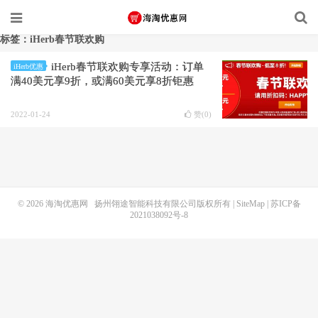
标签：iHerb春节联欢购
iHerb春节联欢购专享活动：订单
iHerb优惠
满40美元享9折，或满60美元享8折钜惠
2022-01-24
赞(
0
)
© 2026
海淘优惠网
扬州翎途智能科技有限公司版权所有 |
SiteMap
|
苏ICP备
2021038092号-8