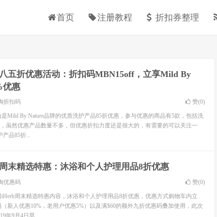
首页
注册教程
折扣券整理
rb八五折优惠活动：折扣码MBN15off，立享Mild By
5%优惠
淘折扣码
赞(
0
)
动是Mild By Nature品牌的优质洗护产品85折优惠，参与优惠的商品有5款，包括洗
，虽然优惠产品数量不多，但优惠折扣力度还是很大的，有需要的可以关注一
产品85折...
erb周末精选特惠：沐浴和个人护理用品8折优惠
淘优惠码
赞(
0
)
本周iHerb周末精选特惠内容，沐浴和个人护理用品8折优惠，优惠方式购物车内立
扣码（新人优惠10%，老用户优惠5%）以及满$60的额外九折优惠码叠加使用，此次
年9月4日早...