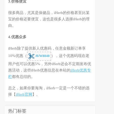
3.价格便宜
很多商品，尤其是保健品，iHerb的价格甚至比某
宝的价格还要便宜，这也是很多人选择iHerb的理
由。
4.优惠众多
iHerb除了提供新人优惠码，任意金额新订单享
10%优惠（
），这个优惠码现在老
AVW8840
用户也可以优惠5%，另外iHerb还会不定期发布优
惠活动，这些iHerb优惠信息在本站的
iHerb优惠专
栏
都有总结的。
总之，如果你要海淘，iHerb一定是一个不错的选
择【
iHerb官网
】。
热门标签