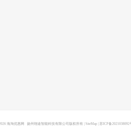
2026
海淘优惠网
扬州翎途智能科技有限公司版权所有 |
SiteMap
|
苏ICP备2021038092