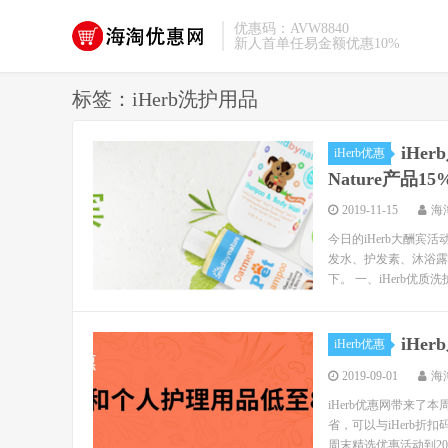
优惠码：AVW8840
新人首单任易金额优惠10%
标签：iHerb洗护用品
iHe
iHerb优惠
Nature产品1
2019-11-15
海
今日的iHerb大酬宾活
发水、护发素、沐浴露
下。 一、iHerb优质洗护
iH
iHerb优惠
2019-09-01
海
iHerb优惠网带来了
省，可以与iHerb折
周末精选优惠活动到2019