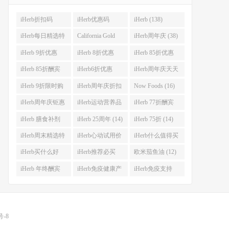
iHerb折扣码
iHerb优惠码
iHerb (138)
(341)
(282)
iHerb每日精选特
California Gold
iHerb周年庆 (38)
惠 (53)
Nutrition(CGN)
iHerb 9折优惠
iHerb 8折优惠
iHerb 85折优惠
(42)
(38)
(37)
(27)
iHerb 85折酬宾
iHerb6折优惠
iHerb周年庆天天
(23)
(23)
大酬宾 (22)
iHerb 9折限时购
iHerb周年庆折扣
Now Foods (16)
(21)
码 (17)
iHerb周年庆钜惠
iHerb运动营养品
iHerb 77折酬宾
(15)
(14)
(14)
iHerb 膳食补剂
iHerb 25周年 (14)
iHerb 75折 (14)
(14)
iHerb周末精选特
iHerb心动试用价
iHerb什么值得买
惠 (13)
(13)
(12)
iHerb买什么好
iHerb推荐必买
欧米茄鱼油 (12)
(12)
(12)
iHerb 年终酬宾
iHerb免疫健康产
iHerb免疫支持
(12)
品 (12)
(12)
号-8