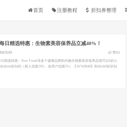
首页
注册教程
折扣券整理
rb每日精选特惠：生物素美容保养品立减40%！
淘折扣码
赞(
0
)
Herb每日精选特惠：Now Foods等多个健康品牌的内服生物素美容保养品现可以6折心
Herb折扣码（新人优惠10%，老用户优惠5%）【AVW8840】和iHerb9折折扣