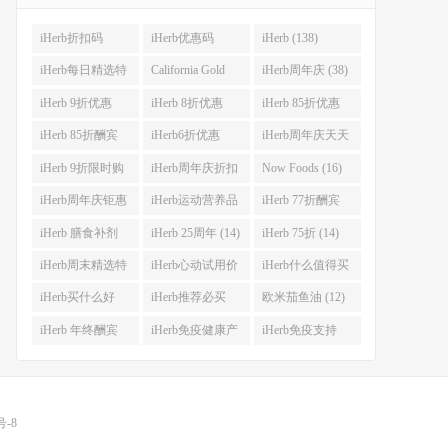
iHerb折扣码
iHerb优惠码
iHerb (138)
(341)
(282)
iHerb每日精选特
California Gold
iHerb周年庆 (38)
惠 (53)
Nutrition(CGN)
iHerb 9折优惠
iHerb 8折优惠
iHerb 85折优惠
(42)
(38)
(37)
(27)
iHerb 85折酬宾
iHerb6折优惠
iHerb周年庆天天
(23)
(23)
大酬宾 (22)
iHerb 9折限时购
iHerb周年庆折扣
Now Foods (16)
(21)
码 (17)
iHerb周年庆钜惠
iHerb运动营养品
iHerb 77折酬宾
(15)
(14)
(14)
iHerb 膳食补剂
iHerb 25周年 (14)
iHerb 75折 (14)
(14)
iHerb周末精选特
iHerb心动试用价
iHerb什么值得买
惠 (13)
(13)
(12)
iHerb买什么好
iHerb推荐必买
欧米茄鱼油 (12)
(12)
(12)
iHerb 年终酬宾
iHerb免疫健康产
iHerb免疫支持
(12)
品 (12)
(12)
号-8