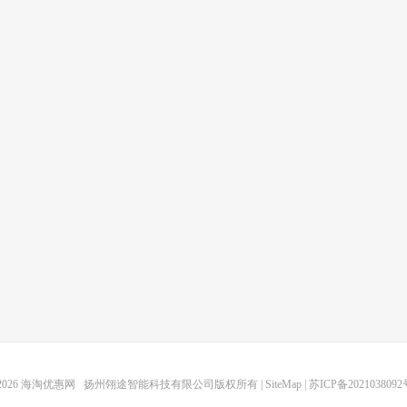
2026
海淘优惠网
扬州翎途智能科技有限公司版权所有 |
SiteMap
|
苏ICP备2021038092