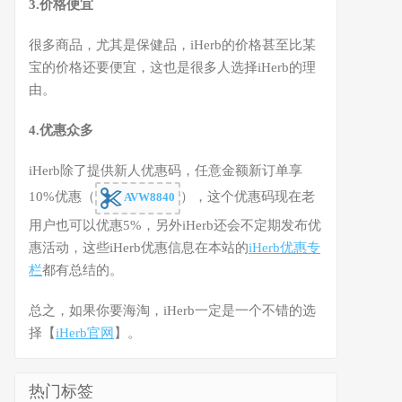
3.价格便宜
很多商品，尤其是保健品，iHerb的价格甚至比某
宝的价格还要便宜，这也是很多人选择iHerb的理
由。
4.优惠众多
iHerb除了提供新人优惠码，任意金额新订单享
10%优惠（
），这个优惠码现在老
AVW8840
用户也可以优惠5%，另外iHerb还会不定期发布优
惠活动，这些iHerb优惠信息在本站的
iHerb优惠专
栏
都有总结的。
总之，如果你要海淘，iHerb一定是一个不错的选
择【
iHerb官网
】。
热门标签