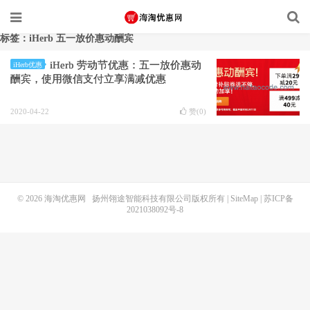
标签：iHerb 五一放价惠动酬宾
iHerb 劳动节优惠：五一放价惠动
iHerb优惠
酬宾，使用微信支付立享满减优惠
2020-04-22
赞(
0
)
© 2026
海淘优惠网
扬州翎途智能科技有限公司版权所有 |
SiteMap
|
苏ICP备
2021038092号-8