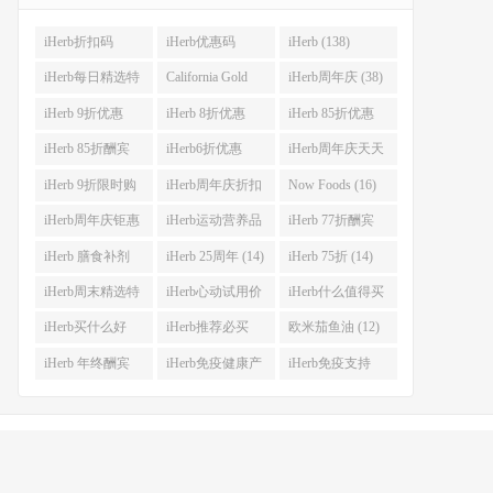
iHerb折扣码
iHerb优惠码
iHerb (138)
(341)
(282)
iHerb每日精选特
California Gold
iHerb周年庆 (38)
惠 (53)
Nutrition(CGN)
iHerb 9折优惠
iHerb 8折优惠
iHerb 85折优惠
(42)
(38)
(37)
(27)
iHerb 85折酬宾
iHerb6折优惠
iHerb周年庆天天
(23)
(23)
大酬宾 (22)
iHerb 9折限时购
iHerb周年庆折扣
Now Foods (16)
(21)
码 (17)
iHerb周年庆钜惠
iHerb运动营养品
iHerb 77折酬宾
(15)
(14)
(14)
iHerb 膳食补剂
iHerb 25周年 (14)
iHerb 75折 (14)
(14)
iHerb周末精选特
iHerb心动试用价
iHerb什么值得买
惠 (13)
(13)
(12)
iHerb买什么好
iHerb推荐必买
欧米茄鱼油 (12)
(12)
(12)
iHerb 年终酬宾
iHerb免疫健康产
iHerb免疫支持
(12)
品 (12)
(12)
号-8