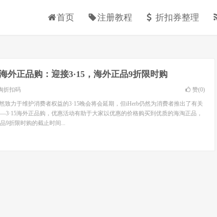
首页
注册教程
折扣券整理
rb海外正品购：迎接3·15，海外正品9折限时购
淘折扣码
赞(
0
)
虽然致力于维护消费者权益的3·15晚会将会延期，但iHerb仍然为消费者推出了有关
—3·15海外正品购，优惠活动有助于大家以优惠的价格购买到优质的海淘正品，
9折限时购的截止时间...