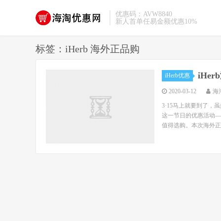
优惠码：AVW8840
新人首单任易金额优惠10%
标签：iHerb 海外正品购
iHe
iHerb优惠
2020-03-12
海
3·15马上就要到了，
这一节日的优惠活动—
值得选购。本次海外正品