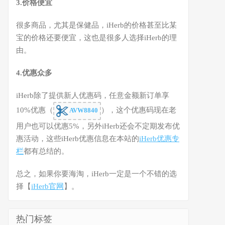
3.价格便宜
很多商品，尤其是保健品，iHerb的价格甚至比某
宝的价格还要便宜，这也是很多人选择iHerb的理
由。
4.优惠众多
iHerb除了提供新人优惠码，任意金额新订单享
10%优惠（
），这个优惠码现在老
AVW8840
用户也可以优惠5%，另外iHerb还会不定期发布优
惠活动，这些iHerb优惠信息在本站的
iHerb优惠专
栏
都有总结的。
总之，如果你要海淘，iHerb一定是一个不错的选
择【
iHerb官网
】。
热门标签