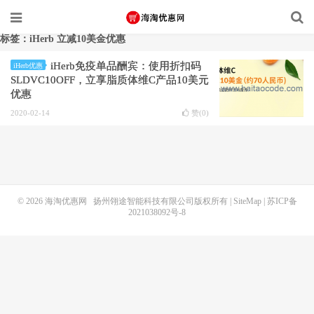
标签：iHerb 立减10美金优惠
iHerb免疫单品酬宾：使用折扣码
iHerb优惠
SLDVC10OFF，立享脂质体维C产品10美元
优惠
2020-02-14
赞(
0
)
© 2026
海淘优惠网
扬州翎途智能科技有限公司版权所有 |
SiteMap
|
苏ICP备
2021038092号-8