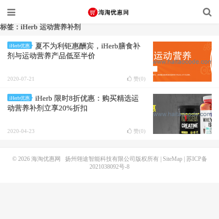
标签：iHerb 运动营养补剂
夏不为利钜惠酬宾，iHerb膳食补
iHerb优惠
剂与运动营养产品低至半价
2020-07-21
赞(
0
)
iHerb 限时8折优惠：购买精选运
iHerb优惠
动营养补剂立享20%折扣
2020-04-23
赞(
0
)
© 2026
海淘优惠网
扬州翎途智能科技有限公司版权所有 |
SiteMap
|
苏ICP备
2021038092号-8