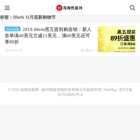
标签：iHerb 11月迎新购物节
2019 iHerb黑五提前购促销：新人
iHerb优惠
首单满40美元立减11美元，满60美元还可
享89折
2019-11-24
赞(
0
)
© 2026
海淘优惠网
扬州翎途智能科技有限公司版权所有 |
SiteMap
|
苏ICP备
2021038092号-8