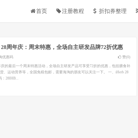
首页
注册教程
折扣券整理
rb 28周年庆：周末特惠，全场自主研发品牌72折优惠
淘优惠码
赞(
0
)
8周年庆的最后一个周末特惠活动，全场自主研发产品可享受72折的优惠，包括膳食补
、运动营养等，全国免税包邮，需要海淘的朋友可以关注一下。 一、iHerb 28
28IHB...