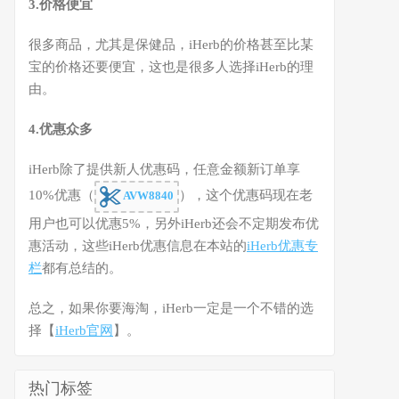
3.价格便宜
很多商品，尤其是保健品，iHerb的价格甚至比某
宝的价格还要便宜，这也是很多人选择iHerb的理
由。
4.优惠众多
iHerb除了提供新人优惠码，任意金额新订单享
10%优惠（
），这个优惠码现在老
AVW8840
用户也可以优惠5%，另外iHerb还会不定期发布优
惠活动，这些iHerb优惠信息在本站的
iHerb优惠专
栏
都有总结的。
总之，如果你要海淘，iHerb一定是一个不错的选
择【
iHerb官网
】。
热门标签