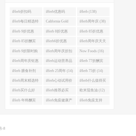
iHerb折扣码
iHerb优惠码
iHerb (138)
(341)
(282)
iHerb每日精选特
California Gold
iHerb周年庆 (38)
惠 (53)
Nutrition(CGN)
iHerb 9折优惠
iHerb 8折优惠
iHerb 85折优惠
(42)
(38)
(37)
(27)
iHerb 85折酬宾
iHerb6折优惠
iHerb周年庆天天
(23)
(23)
大酬宾 (22)
iHerb 9折限时购
iHerb周年庆折扣
Now Foods (16)
(21)
码 (17)
iHerb周年庆钜惠
iHerb运动营养品
iHerb 77折酬宾
(15)
(14)
(14)
iHerb 膳食补剂
iHerb 25周年 (14)
iHerb 75折 (14)
(14)
iHerb周末精选特
iHerb心动试用价
iHerb什么值得买
惠 (13)
(13)
(12)
iHerb买什么好
iHerb推荐必买
欧米茄鱼油 (12)
(12)
(12)
iHerb 年终酬宾
iHerb免疫健康产
iHerb免疫支持
(12)
品 (12)
(12)
号-8