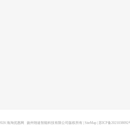
2026
海淘优惠网
扬州翎途智能科技有限公司版权所有 |
SiteMap
|
苏ICP备2021038092