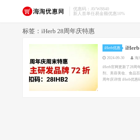
优惠码：AVW8840
新人首单任易金额优惠10%
标签：iHerb 28周年庆特惠
iHe
iHerb优惠
2024-09-30
海
iHerb官网更新了2
剂、美容美妆、食品百货
周年庆详情 iHerb优惠码：