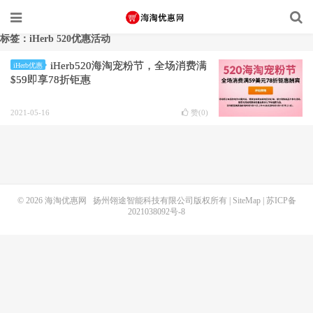
标签：iHerb 520优惠活动
iHerb520海淘宠粉节，全场消费满
iHerb优惠
$59即享78折钜惠
2021-05-16
赞(
0
)
© 2026
海淘优惠网
扬州翎途智能科技有限公司版权所有 |
SiteMap
|
苏ICP备
2021038092号-8