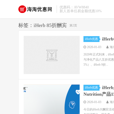
优惠码：AVW8840
新人首单任易金额优惠10%
标签：iHerb 85折酬宾
第2页
iHe
iHerb优惠
2020-01-03
海
2020年正式到来，iH
与净化产品八五折优惠，
5%）、iHerb 9折...
iHe
iHerb优惠
Nutrition产
2020-01-03
海
今日的iHerb大酬宾活动