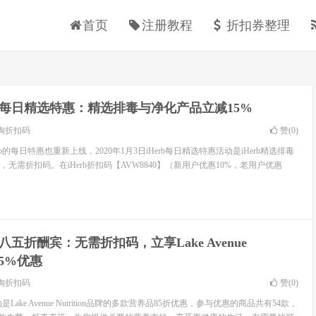
首页
注册教程
折扣券整理
rb每日精选特惠：精选排毒与净化产品立减15%
淘折扣码
赞(
0
)
erb的每日特惠也重新上线，2020年1月3日iHerb每日精选特惠活动是iHerb精选排毒
无需折扣码。在iHerb折扣码【AVW8840】（新用户优惠10%，老用户优惠
rb八五折酬宾：无需折扣码，立享Lake Avenue
品15%优惠
淘折扣码
赞(
0
)
是Lake Avenue Nutrition品牌的多款营养品85折优惠，参与优惠的商品共有54款，