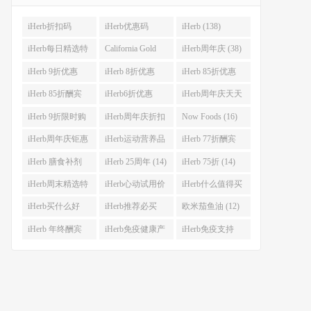
iHerb折扣码
iHerb优惠码
iHerb (138)
(341)
(282)
iHerb每日精选特
California Gold
iHerb周年庆 (38)
惠 (53)
Nutrition(CGN)
iHerb 9折优惠
iHerb 8折优惠
iHerb 85折优惠
(42)
(38)
(37)
(27)
iHerb 85折酬宾
iHerb6折优惠
iHerb周年庆天天
(23)
(23)
大酬宾 (22)
iHerb 9折限时购
iHerb周年庆折扣
Now Foods (16)
(21)
码 (17)
iHerb周年庆钜惠
iHerb运动营养品
iHerb 77折酬宾
(15)
(14)
(14)
iHerb 膳食补剂
iHerb 25周年 (14)
iHerb 75折 (14)
(14)
iHerb周末精选特
iHerb心动试用价
iHerb什么值得买
惠 (13)
(13)
(12)
iHerb买什么好
iHerb推荐必买
欧米茄鱼油 (12)
(12)
(12)
iHerb 年终酬宾
iHerb免疫健康产
iHerb免疫支持
(12)
品 (12)
(12)