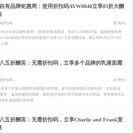
rb自有品牌钜惠周：使用折扣码AVW8840立享85折大酬
选
淘折扣码
赞(
0
)
动是iHerb自有品牌钜惠周：400多款精选商品，包括CGN的欧米茄、超级食物营养
dre Labs身体护理等在内的精选产品参与八五折优惠活动，截止时间为12月23日。
上乘...
erb八五折酬宾：无需折扣码，立享多个品牌的乳液面霜
淘折扣码
赞(
0
)
活动是多个护肤品牌的乳液面霜85折优惠，参与优惠的商品共有666款，包括面油、
雾等，滋润舒缓您的肌肤，助您更好地进行冬日肌肤补水大作战，有需要的可以
优质乳液面霜85折特惠 ...
rb八五折酬宾：无需折扣码，立享Charlie and Frank宠
惠