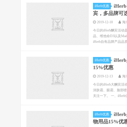
iHe
iHerb优惠
宾，多品牌可
2019-12-18
海
今日的iHerb酬宾活
品、维他命D3以及Ma
iHerb自有品牌产品品质
iH
iHerb优惠
15%优惠
2019-12-13
海
今日的iHerb大酬宾
润肤霜、眼霜、脸部喷
关注一下。 一、iHerb
iHe
iHerb优惠
物用品15%优