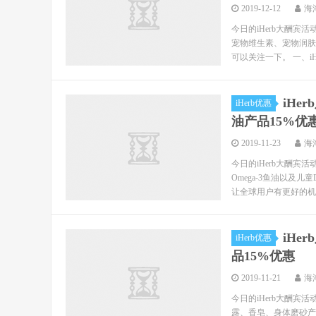
2019-12-12
海
今日的iHerb大酬宾活动
宠物维生素、宠物润肤
可以关注一下。 一、iHer
iHe
iHerb优惠
油产品15%优
2019-11-23
海
今日的iHerb大酬宾
Omega-3鱼油以及儿
让全球用户有更好的机会拥
iHe
iHerb优惠
品15%优惠
2019-11-21
海
今日的iHerb大酬宾
露、香皂、身体磨砂产