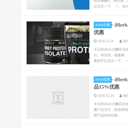
包括辅酶Q、维生素、
以关注一下。 一、iHer..
iHe
iHerb优惠
优惠
2019-12-29
海
今日的iHerb大酬宾
白、补充剂、能量棒、
要的可以关注一下。 一、iHe
iHe
iHerb优惠
品15%优惠
2019-12-24
海
今日的iHerb大酬宾活
囊产品为主，助您增强健康
牌产品85折特惠...