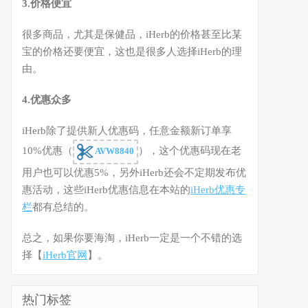
3.价格便宜
很多商品，尤其是保健品，iHerb的价格甚至比某
宝的价格还要便宜，这也是很多人选择iHerb的理
由。
4.优惠众多
iHerb除了提供新人优惠码，任意金额新订单享
10%优惠（
），这个优惠码现在老
AVW8840
用户也可以优惠5%，另外iHerb还会不定期发布优
惠活动，这些iHerb优惠信息在本站的
iHerb优惠专
栏
都有总结的。
总之，如果你要海淘，iHerb一定是一个不错的选
择【
iHerb官网
】。
热门标签