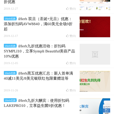
折优惠
2019-12-27
赞(
0
)
iHerb 双旦（圣诞+元旦）优惠：
iHerb优惠
添加折扣码AVW8840，满60美元全场9折
起
2019-12-17
赞(
0
)
iHerb九折优惠活动：折扣码
iHerb优惠
SYMPLI10，立享Sympli Beautiful美容产品
10%优惠
2019-12-05
赞(
0
)
iHerb黑五优惠汇总：新人首单满
iHerb优惠
40减11美元/8美元银联红包限量赠送等
2019-11-26
赞(
0
)
iHerb九折大酬宾：使用折扣码
iHerb优惠
LAKEPRO10，立享益生菌9折优惠！