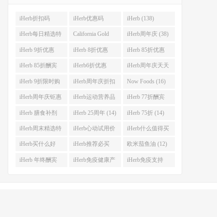
iHerb折扣码
iHerb优惠码
iHerb (138)
(341)
(282)
iHerb每日精选特
California Gold
iHerb周年庆 (38)
惠 (53)
Nutrition(CGN)
iHerb 9折优惠
iHerb 8折优惠
iHerb 85折优惠
(42)
(38)
(37)
(27)
iHerb 85折酬宾
iHerb6折优惠
iHerb周年庆天天
(23)
(23)
大酬宾 (22)
iHerb 9折限时购
iHerb周年庆折扣
Now Foods (16)
(21)
码 (17)
iHerb周年庆钜惠
iHerb运动营养品
iHerb 77折酬宾
(15)
(14)
(14)
iHerb 膳食补剂
iHerb 25周年 (14)
iHerb 75折 (14)
(14)
iHerb周末精选特
iHerb心动试用价
iHerb什么值得买
惠 (13)
(13)
(12)
iHerb买什么好
iHerb推荐必买
欧米茄鱼油 (12)
(12)
(12)
iHerb 年终酬宾
iHerb免疫健康产
iHerb免疫支持
(12)
品 (12)
(12)
号-8