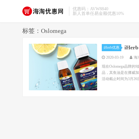
优惠码：AVW8840
新人首单任易金额优惠10%
标签：Oslomega
iHe
iHerb优惠
2020-03-19
海
现在Oslomega品牌的
品，其鱼油是在挪威加
活动截止时间为3月26日