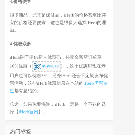
3.价格便宜
很多商品，尤其是保健品，iHerb的价格甚至比某
宝的价格还要便宜，这也是很多人选择iHerb的理
由。
4.优惠众多
iHerb除了提供新人优惠码，任意金额新订单享
10%优惠（
），这个优惠码现在老
AVW8840
用户也可以优惠5%，另外iHerb还会不定期发布优
惠活动，这些iHerb优惠信息在本站的
iHerb优惠专
栏
都有总结的。
总之，如果你要海淘，iHerb一定是一个不错的选
择【
iHerb官网
】。
热门标签