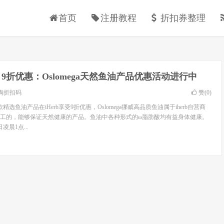
首页
注册教程
折扣券整理
rb 9折优惠：Oslomega天然鱼油产品优惠活动进行中
淘折扣码
赞(
0
)
9款精选鱼油产品在iHerb享受9折优惠，Oslomega挪威高品质鱼油属于iherb自营商
工的，能够保证天然健康的产品。鱼油中各种形式的ω脂肪酸均有益身体健康。
凌晨1点...