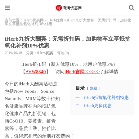
当前位置：
iHerb优惠网
»
iHerb优惠
»
iHerb九折大酬宾：无需折扣码，加购物
车立享抵抗氧化补剂10%优惠
iHerb九折大酬宾：无需折扣码，加购物车立享抵抗
氧化补剂10%优惠
2019-10-18
分类：
iHerb优惠
评论(0)
iHerb折扣码（新人优惠10%，老用户优惠5%）
【
AVW8840
】，访问
iHerb官网>>>>>>
了解详情
今日的
iHerb
大酬宾活动是
目录
隐藏
包括Now Foods、Source
一、iHerb抵抗氧化补剂特惠
Naturals、MRM等数十种知
二、iHerb更多优惠
名健康品牌在内的抵抗氧
化健康产品九折促销，包
括CoQ10、姜黄素、虾青
素等，品质上乘、性价比
高，值得您和您的亲朋好友选购！