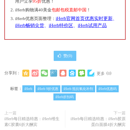
用户立享
95折
优惠！
iHerb购物满40美金
包邮包税直邮中国
！
iHerb官网首页优惠实时更新
、
iHerb优惠页面整理：
iHerb畅销尖货
、
iHerb特价区
、
iHerb试用产品
赞(
0
)
分享到：
(
)
更多
0
标签：
iHerb
iHerb 9折优惠
iHerb 抵抗氧化补剂
iHerb优惠码
iHerb折扣码
上一篇
下一篇
iHerb每日精选特惠：iHerb维生
iHerb每日精选特惠：iHerb胶原
素C胶囊6折大酬宾
蛋白面膜4折大酬宾