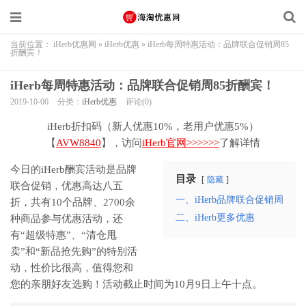
当前位置：
iHerb优惠网
»
iHerb优惠
»
iHerb每周特惠活动：品牌联合促销周85
折酬宾！
iHerb每周特惠活动：品牌联合促销周85折酬宾！
2019-10-06
分类：
iHerb优惠
评论(0)
iHerb折扣码（新人优惠10%，老用户优惠5%）
【
AVW8840
】，访问
iHerb官网>>>>>>
了解详情
今日的iHerb酬宾活动是品牌
目录
隐藏
联合促销，优惠高达八五
一、iHerb品牌联合促销周
折，共有10个品牌、2700余
二、iHerb更多优惠
种商品参与优惠活动，还
有“超级特惠”、“清仓甩
卖”和“新品抢先购”的特别活
动，性价比很高，值得您和
您的亲朋好友选购！活动截止时间为10月9日上午十点。