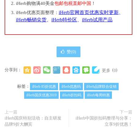
iHerb购物满40美金
包邮包税直邮中国
！
iHerb官网首页优惠实时更新
、
iHerb优惠页面整理：
iHerb畅销尖货
、
iHerb特价区
、
iHerb试用产品
赞(
0
)
分享到：
(
)
更多
0
标签：
iHerb 85折优惠
iHerb优惠码
iHerb品牌联合促销
iHerb国庆优惠2019
iHerb折扣码
iHerb每周特惠
上一篇
下一篇
iHerb国庆特别活动：自主研发
iHerb中国折扣码整理与分享：
品牌9折大酬宾
立享9折优惠！