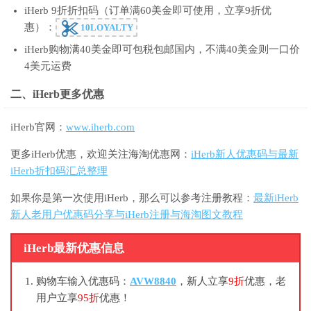
iHerb 9折折扣码（订单满60美金即可使用，立享9折优
惠）：
10LOYALTY
iHerb购物满40美金即可包税包邮国内，不满40美金则一口价
4美元运费
二、iHerb更多优惠
iHerb官网：
www.iherb.com
更多iHerb优惠，欢迎关注海淘优惠网：
iHerb新人优惠码与最新
iHerb折扣码汇总整理
如果你是第一次使用iHerb，那么可以参考注册教程：
最新iHerb
新人老用户优惠码分享与iHerb注册与海淘图文教程
iHerb最新优惠信息
购物车输入优惠码：
AVW8840
，新人立享
9折
优惠，老
用户立享
95折
优惠！