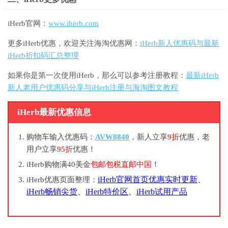
iHerb官网：
www.iherb.com
更多iHerb优惠，欢迎关注海淘优惠网：
iHerb新人优惠码与最新
iHerb折扣码汇总整理
如果你是第一次使用iHerb，那么可以参考注册教程：
最新iHerb
新人老用户优惠码分享与iHerb注册与海淘图文教程
iHerb最新优惠信息
购物车输入优惠码：
AVW8840
，新人立享
9折
优惠，老
用户立享
95折
优惠！
iHerb购物满40美金
包邮包税直邮中国
！
iHerb官网首页优惠实时更新
、
iHerb优惠页面整理：
iHerb畅销尖货
、
iHerb特价区
、
iHerb试用产品