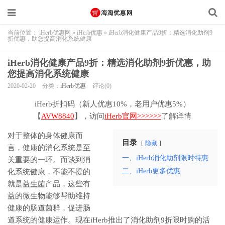
当前位置：
iHerb优惠网
»
iHerb优惠
»
iHerb消化健康产品9折：精选消化助剂9
折优惠，助您提高消化系统健康
iHerb消化健康产品9折：精选消化助剂9折优惠，助
您提高消化系统健康
2020-02-20
分类：
iHerb优惠
评论(0)
iHerb折扣码（新人优惠10%，老用户优惠5%）
【
AVW8840
】，访问
iHerb官网>>>>>>
了解详情
对于整体的身体健康而
目录
隐藏
言，健康的消化系统是至
一、iHerb消化助剂限时特惠
关重要的一环。而谈到消
二、iHerb更多优惠
化系统健康，不能不提的
就是
益生菌
产品，这些有
益的微生物能够帮助维持
健康的肠道菌群，促进肠
道系统的健康运作。现在iHerb推出了消化助剂9折限时购的活