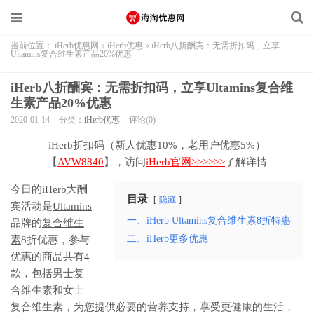
当前位置：
iHerb优惠网
»
iHerb优惠
»
iHerb八折酬宾：无需折扣码，立享
Ultamins复合维生素产品20%优惠
iHerb八折酬宾：无需折扣码，立享Ultamins复合维
生素产品20%优惠
2020-01-14
分类：
iHerb优惠
评论(0)
iHerb折扣码（新人优惠10%，老用户优惠5%）
【
AVW8840
】，访问
iHerb官网>>>>>>
了解详情
今日的iHerb大酬
目录
隐藏
宾活动是
Ultamins
一、iHerb Ultamins复合维生素8折特惠
品牌的
复合维生
二、iHerb更多优惠
素
8折优惠，参与
优惠的商品共有4
款，包括男士复
合维生素和女士
复合维生素，为您提供必要的营养支持，享受更健康的生活，