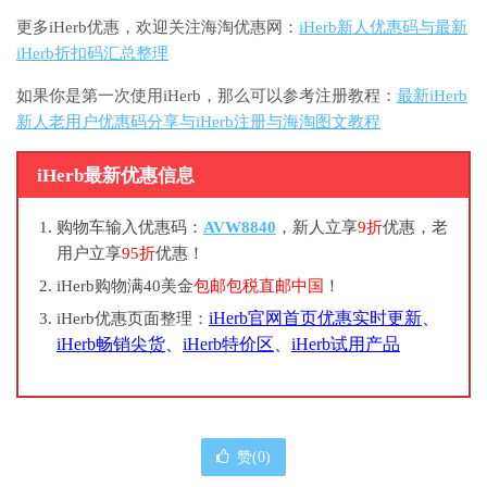
更多iHerb优惠，欢迎关注海淘优惠网：
iHerb新人优惠码与最新
iHerb折扣码汇总整理
如果你是第一次使用iHerb，那么可以参考注册教程：
最新iHerb
新人老用户优惠码分享与iHerb注册与海淘图文教程
iHerb最新优惠信息
购物车输入优惠码：
AVW8840
，新人立享
9折
优惠，老
用户立享
95折
优惠！
iHerb购物满40美金
包邮包税直邮中国
！
iHerb官网首页优惠实时更新
、
iHerb优惠页面整理：
iHerb畅销尖货
、
iHerb特价区
、
iHerb试用产品
赞(
0
)