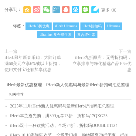
分享到：
(
)
更多
0
标签：
iHerb 8折优惠
iHerb Ultamins
iHerb折扣码
Ultamins
Ultamins 复合维生素
复合维生素
上一篇
下一篇
iHerb鼠年新春乐购：大陆订单
iHerb九折酬宾：无需折扣码，
满60美元立享6%或以上折扣，
立享排毒与净化精选产品10%优
使用支付宝还有加享优惠
惠
iHerb最新优惠整理：
iHerb新人优惠码与最新iHerb折扣码汇总整理
相关推荐
2025年11月iHerb新人优惠码与最新iHerb折扣码汇总整理
iHerb年货抢先购，满399元享75折，折扣码17QXG25
iHerb双十一狂欢购活动，全场74折，折扣码DOUBLE1124
iHerb 10.10海淘狂欢节：全场无门槛，购物即享78折优惠，折扣