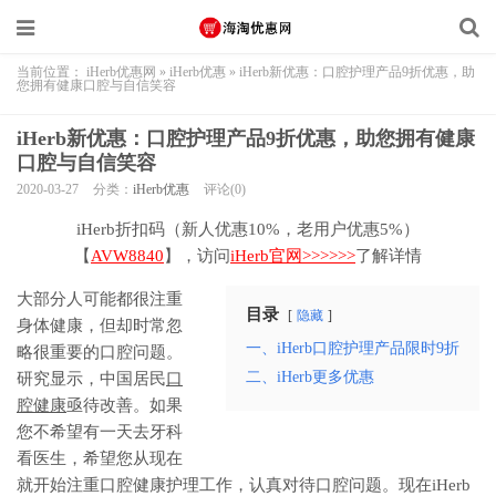
当前位置：
iHerb优惠网
»
iHerb优惠
»
iHerb新优惠：口腔护理产品9折优惠，助
您拥有健康口腔与自信笑容
iHerb新优惠：口腔护理产品9折优惠，助您拥有健康
口腔与自信笑容
2020-03-27
分类：
iHerb优惠
评论(0)
iHerb折扣码（新人优惠10%，老用户优惠5%）
【
AVW8840
】，访问
iHerb官网>>>>>>
了解详情
大部分人可能都很注重
目录
隐藏
身体健康，但却时常忽
一、iHerb口腔护理产品限时9折
略很重要的口腔问题。
二、iHerb更多优惠
研究显示，中国居民
口
腔健康
亟待改善。如果
您不希望有一天去牙科
看医生，希望您从现在
就开始注重口腔健康护理工作，认真对待口腔问题。现在iHerb