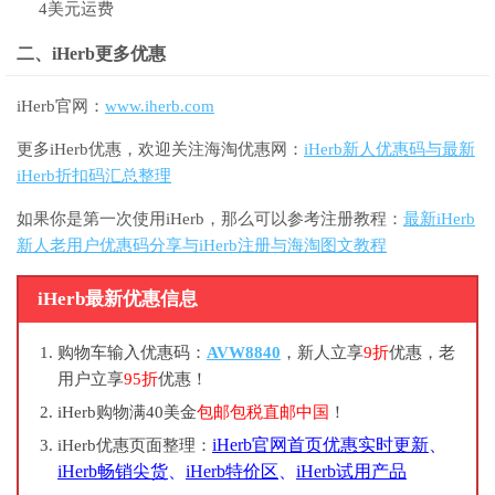
4美元运费
二、iHerb更多优惠
iHerb官网：
www.iherb.com
更多iHerb优惠，欢迎关注海淘优惠网：
iHerb新人优惠码与最新
iHerb折扣码汇总整理
如果你是第一次使用iHerb，那么可以参考注册教程：
最新iHerb
新人老用户优惠码分享与iHerb注册与海淘图文教程
iHerb最新优惠信息
购物车输入优惠码：
AVW8840
，新人立享
9折
优惠，老
用户立享
95折
优惠！
iHerb购物满40美金
包邮包税直邮中国
！
iHerb官网首页优惠实时更新
、
iHerb优惠页面整理：
iHerb畅销尖货
、
iHerb特价区
、
iHerb试用产品