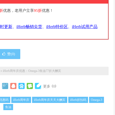
9折
优惠，老用户立享
95折
优惠！
实时更新
、
iHerb畅销尖货
、
iHerb特价区
、
iHerb试用产品
赞(
0
)
»
iHerb周年庆优惠：Omega-3鱼油77折大酬宾
(
)
更多
0
rb优惠码
iHerb周年庆
iHerb周年庆天天大酬宾
iHerb折扣码
Omega-3
鱼油