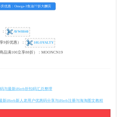
周年庆优惠：Omega-3鱼油77折大酬宾
）：
AVW8840
立享9折优惠）：
10LOYALTY
商品满100立享88折）：MOONCN19
惠码与最新iHerb折扣码汇总整理
最新iHerb新人老用户优惠码分享与iHerb注册与海淘图文教程