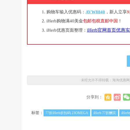
购物车输入优惠码：
AVW8840
，新人立享
iHerb购物满40美金
包邮包税直邮中国
！
iHerb官网首页优惠
iHerb优惠页面整理：
未经允许不得转载：
海淘优惠网
分享到：
标签：
77折iHerb折扣码 23OMEGA
iHerb 77折酬宾
iHe