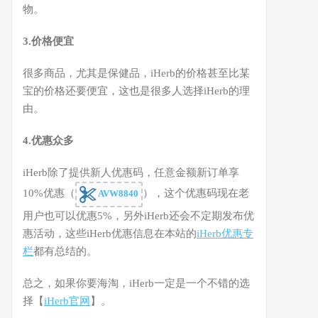
物。
3.价格便宜
很多商品，尤其是保健品，iHerb的价格甚至比某
宝的价格还要便宜，这也是很多人选择iHerb的理
由。
4.优惠众多
iHerb除了提供新人优惠码，任意金额新订单享
10%优惠（
），这个优惠码现在老
AVW8840
用户也可以优惠5%，另外iHerb还会不定期发布优
惠活动，这些iHerb优惠信息在本站的
iHerb优惠专
栏
都有总结的。
总之，如果你要海淘，iHerb一定是一个不错的选
择【
iHerb官网
】。