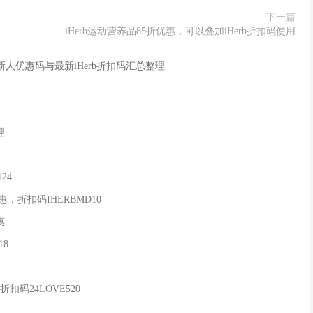
下一篇
iHerb运动营养品85折优惠，可以叠加iHerb折扣码使用
rb新人优惠码与最新iHerb折扣码汇总整理
理
24
惠，折扣码IHERBMD10
惠
18
扣码24LOVE520