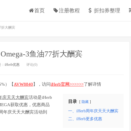
首页
注册教程
折扣券整理
77折大酬宾
Omega-3鱼油77折大酬宾
类：
iHerb优惠
评论(0)
5%）【
AVW8840
】，访问
iHerb官网>>>>>>
了解详情
b周年庆天天大酬宾
活动是iHerb
目录
隐藏
OMEGA获取优惠，优惠商品
一、iHerb周年庆天天大酬宾
Herb周年庆天天大酬宾活动到
二、iHerb更多优惠