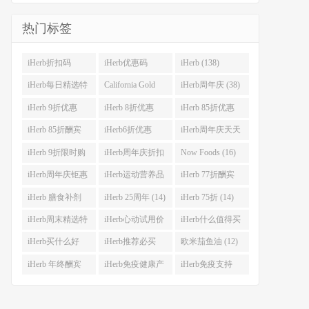
热门标签
iHerb折扣码
iHerb优惠码
iHerb (138)
(341)
(282)
iHerb每日精选特
California Gold
iHerb周年庆 (38)
惠 (53)
Nutrition(CGN)
iHerb 9折优惠
iHerb 8折优惠
iHerb 85折优惠
(42)
(38)
(37)
(27)
iHerb 85折酬宾
iHerb6折优惠
iHerb周年庆天天
(23)
(23)
大酬宾 (22)
iHerb 9折限时购
iHerb周年庆折扣
Now Foods (16)
(21)
码 (17)
iHerb周年庆钜惠
iHerb运动营养品
iHerb 77折酬宾
(15)
(14)
(14)
iHerb 膳食补剂
iHerb 25周年 (14)
iHerb 75折 (14)
(14)
iHerb周末精选特
iHerb心动试用价
iHerb什么值得买
惠 (13)
(13)
(12)
iHerb买什么好
iHerb推荐必买
欧米茄鱼油 (12)
(12)
(12)
iHerb 年终酬宾
iHerb免疫健康产
iHerb免疫支持
(12)
品 (12)
(12)