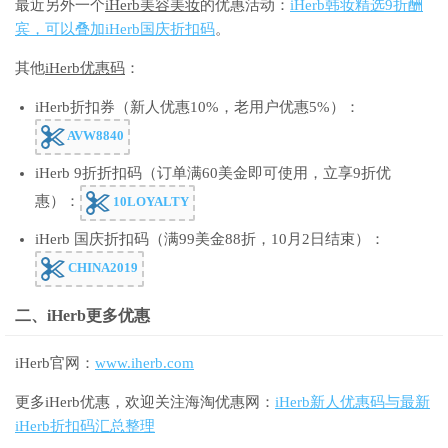
最近另外一个
iHerb美容美妆
的优惠活动：
iHerb韩妆精选9折酬
宾，可以叠加iHerb国庆折扣码
。
其他
iHerb优惠码
：
iHerb折扣券（新人优惠10%，老用户优惠5%）：
AVW8840
iHerb 9折折扣码（订单满60美金即可使用，立享9折优
惠）：
10LOYALTY
iHerb 国庆折扣码（满99美金88折，10月2日结束）：
CHINA2019
二、iHerb更多优惠
iHerb官网：
www.iherb.com
更多iHerb优惠，欢迎关注海淘优惠网：
iHerb新人优惠码与最新
iHerb折扣码汇总整理