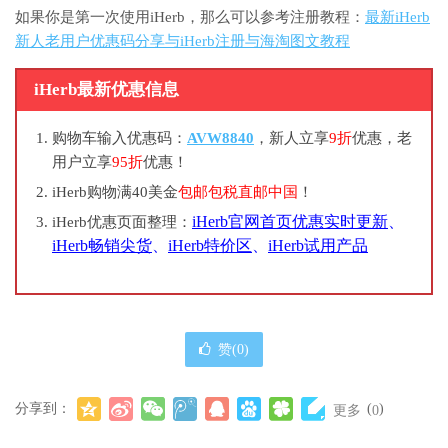
如果你是第一次使用iHerb，那么可以参考注册教程：
最新iHerb
新人老用户优惠码分享与iHerb注册与海淘图文教程
iHerb最新优惠信息
购物车输入优惠码：
AVW8840
，新人立享
9折
优惠，老
用户立享
95折
优惠！
iHerb购物满40美金
包邮包税直邮中国
！
iHerb官网首页优惠实时更新
、
iHerb优惠页面整理：
iHerb畅销尖货
、
iHerb特价区
、
iHerb试用产品
赞(
0
)
分享到：
(
)
更多
0