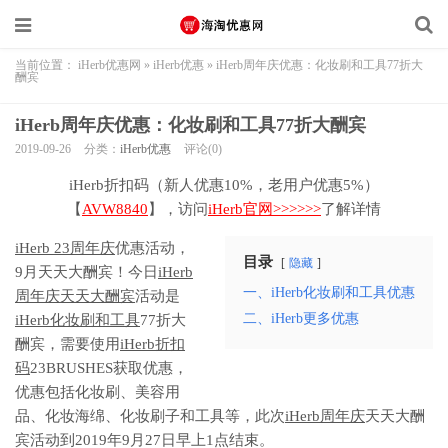
当前位置：
iHerb优惠网
»
iHerb优惠
»
iHerb周年庆优惠：化妆刷和工具77折大
酬宾
iHerb周年庆优惠：化妆刷和工具77折大酬宾
2019-09-26
分类：
iHerb优惠
评论(0)
iHerb折扣码（新人优惠10%，老用户优惠5%）
【
AVW8840
】，访问
iHerb官网>>>>>>
了解详情
iHerb 23周年庆
优惠活动，
目录
隐藏
9月天天大酬宾！今日
iHerb
一、iHerb化妆刷和工具优惠
周年庆天天大酬宾
活动是
二、iHerb更多优惠
iHerb化妆刷和工具
77折大
酬宾，需要使用
iHerb折扣
码
23BRUSHES获取优惠，
优惠包括化妆刷、美容用
品、化妆海绵、化妆刷子和工具等，此次
iHerb周年庆
天天大酬
宾活动到2019年9月27日早上1点结束。