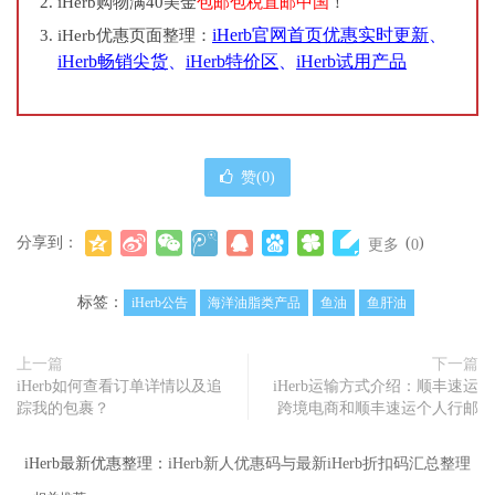
iHerb购物满40美金
包邮包税直邮中国
！
iHerb官网首页优惠实时更新
、
iHerb优惠页面整理：
iHerb畅销尖货
、
iHerb特价区
、
iHerb试用产品
赞(
0
)
分享到：
(
)
更多
0
标签：
iHerb公告
海洋油脂类产品
鱼油
鱼肝油
上一篇
下一篇
iHerb如何查看订单详情以及追
iHerb运输方式介绍：顺丰速运
踪我的包裹？
跨境电商和顺丰速运个人行邮
iHerb最新优惠整理：
iHerb新人优惠码与最新iHerb折扣码汇总整理