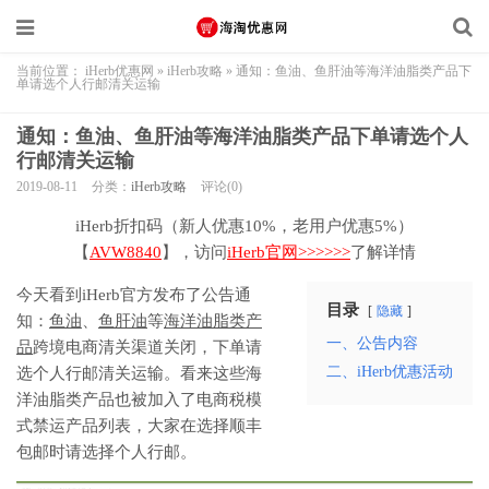
当前位置：
iHerb优惠网
»
iHerb攻略
»
通知：鱼油、鱼肝油等海洋油脂类产品下
单请选个人行邮清关运输
通知：鱼油、鱼肝油等海洋油脂类产品下单请选个人
行邮清关运输
2019-08-11
分类：
iHerb攻略
评论(0)
iHerb折扣码（新人优惠10%，老用户优惠5%）
【
AVW8840
】，访问
iHerb官网>>>>>>
了解详情
今天看到iHerb官方发布了公告通
目录
隐藏
知：
鱼油
、
鱼肝油
等
海洋油脂类产
一、公告内容
品
跨境电商清关渠道关闭，下单请
二、iHerb优惠活动
选个人行邮清关运输。看来这些海
洋油脂类产品也被加入了电商税模
式禁运产品列表，大家在选择顺丰
包邮时请选择个人行邮。