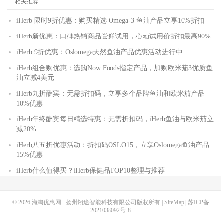
相关推荐
iHerb 限时9折优惠：购买精选 Omega-3 鱼油产品立享10%折扣
iHerb新优惠：口碑热销商品尝鲜试用，心动试用价折扣最高90%
iHerb 9折优惠：Oslomega天然鱼油产品优惠活动进行中
iHerb组合购优惠：选购Now Foods指定产品，加购欧米茄3优质鱼
油立减4美元
iHerb九折酬宾：无需折扣码，立享多个品牌鱼油和欧米茄产品
10%优惠
iHerb年终酬宾每日精选特惠：无需折扣码，iHerb鱼油与欧米茄立
减20%
iHerb八五折优惠活动：折扣码OSLO15，立享Oslomega鱼油产品
15%优惠
iHerb什么值得买？iHerb保健品TOP10整理与推荐
© 2026
海淘优惠网
扬州翎途智能科技有限公司版权所有 |
SiteMap
|
苏ICP备
2021038092号-8