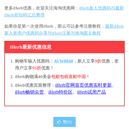
更多iHerb优惠，欢迎关注海淘优惠网：
iHerb新人优惠码与最新
iHerb折扣码汇总整理
如果你是第一次使用iHerb，那么可以参考注册教程：
最新iHerb
新人老用户优惠码分享与iHerb注册与海淘图文教程
iHerb最新优惠信息
购物车输入优惠码：
AVW8840
，新人立享
9折
优惠，老
用户立享
95折
优惠！
iHerb购物满40美金
包邮包税直邮中国
！
iHerb官网首页优惠实时更新
、
iHerb优惠页面整理：
iHerb畅销尖货
、
iHerb特价区
、
iHerb试用产品
赞(
0
)