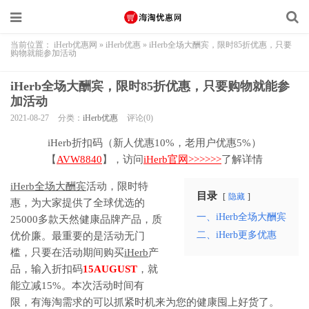
当前位置：
iHerb优惠网
»
iHerb优惠
»
iHerb全场大酬宾，限时85折优惠，只要
购物就能参加活动
iHerb全场大酬宾，限时85折优惠，只要购物就能参
加活动
2021-08-27
分类：
iHerb优惠
评论(0)
iHerb折扣码（新人优惠10%，老用户优惠5%）
【
AVW8840
】，访问
iHerb官网>>>>>>
了解详情
iHerb全场大酬宾
活动，限时特
目录
隐藏
惠，为大家提供了全球优选的
一、iHerb全场大酬宾
25000多款天然健康品牌产品，质
二、iHerb更多优惠
优价廉。最重要的是活动无门
槛，只要在活动期间购买
iHerb
产
品，输入折扣码
15AUGUST
，就
能立减15%。本次活动时间有
限，有海淘需求的可以抓紧时机来为您的健康囤上好货了。