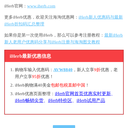
iHerb官网：
www.iherb.com
更多iHerb优惠，欢迎关注海淘优惠网：
iHerb新人优惠码与最新
iHerb折扣码汇总整理
如果你是第一次使用iHerb，那么可以参考注册教程：
最新iHerb
新人老用户优惠码分享与iHerb注册与海淘图文教程
iHerb最新优惠信息
购物车输入优惠码：
AVW8840
，新人立享
9折
优惠，老
用户立享
95折
优惠！
iHerb购物满40美金
包邮包税直邮中国
！
iHerb官网首页优惠实时更新
、
iHerb优惠页面整理：
iHerb畅销尖货
、
iHerb特价区
、
iHerb试用产品