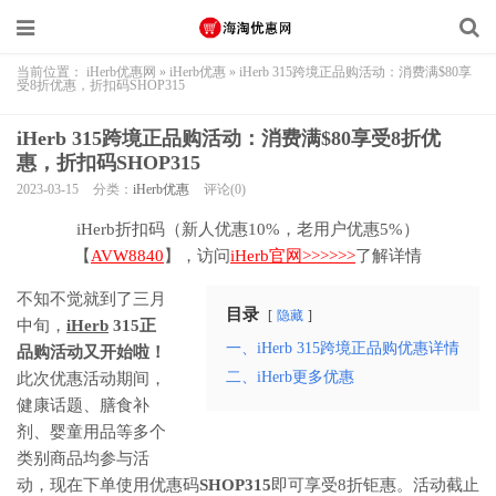
当前位置：
iHerb优惠网
»
iHerb优惠
»
iHerb 315跨境正品购活动：消费满$80享
受8折优惠，折扣码SHOP315
iHerb 315跨境正品购活动：消费满$80享受8折优
惠，折扣码SHOP315
2023-03-15
分类：
iHerb优惠
评论(0)
iHerb折扣码（新人优惠10%，老用户优惠5%）
【
AVW8840
】，访问
iHerb官网>>>>>>
了解详情
不知不觉就到了三月
目录
隐藏
中旬，
iHerb
315正
一、iHerb 315跨境正品购优惠详情
品购活动又开始啦！
二、iHerb更多优惠
此次优惠活动期间，
健康话题、膳食补
剂、婴童用品等多个
类别商品均参与活
动，现在下单使用优惠码
SHOP315
即可享受8折钜惠。活动截止