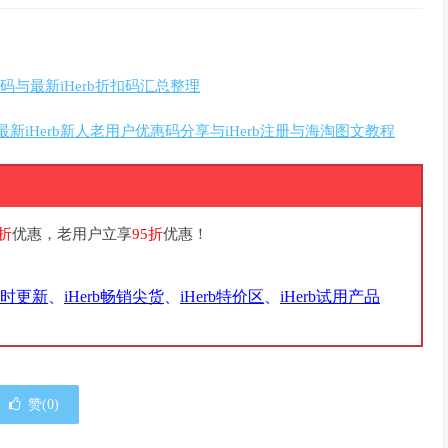
惠码与最新iHerb折扣码汇总整理
最新iHerb新人老用户优惠码分享与iHerb注册与海淘图文教程
9折
优惠，老用户立享
95折
优惠！
实时更新
、
iHerb畅销尖货
、
iHerb特价区
、
iHerb试用产品
赞(
0
)