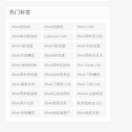
热门标签
iHerb折扣码
iHerb优惠码
iHerb (138)
(341)
(282)
iHerb每日精选特
California Gold
iHerb周年庆 (38)
惠 (53)
Nutrition(CGN)
iHerb 9折优惠
iHerb 8折优惠
iHerb 85折优惠
(42)
(38)
(37)
(27)
iHerb 85折酬宾
iHerb6折优惠
iHerb周年庆天天
(23)
(23)
大酬宾 (22)
iHerb 9折限时购
iHerb周年庆折扣
Now Foods (16)
(21)
码 (17)
iHerb周年庆钜惠
iHerb运动营养品
iHerb 77折酬宾
(15)
(14)
(14)
iHerb 膳食补剂
iHerb 25周年 (14)
iHerb 75折 (14)
(14)
iHerb周末精选特
iHerb心动试用价
iHerb什么值得买
惠 (13)
(13)
(12)
iHerb买什么好
iHerb推荐必买
欧米茄鱼油 (12)
(12)
(12)
iHerb 年终酬宾
iHerb免疫健康产
iHerb免疫支持
(12)
品 (12)
(12)