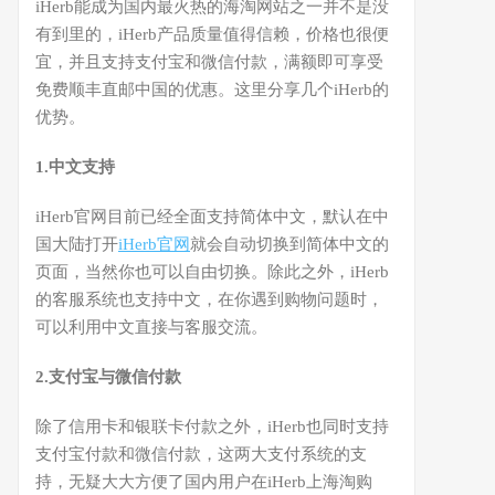
iHerb能成为国内最火热的海淘网站之一并不是没
有到里的，iHerb产品质量值得信赖，价格也很便
宜，并且支持支付宝和微信付款，满额即可享受
免费顺丰直邮中国的优惠。这里分享几个iHerb的
优势。
1.中文支持
iHerb官网目前已经全面支持简体中文，默认在中
国大陆打开
iHerb官网
就会自动切换到简体中文的
页面，当然你也可以自由切换。除此之外，iHerb
的客服系统也支持中文，在你遇到购物问题时，
可以利用中文直接与客服交流。
2.支付宝与微信付款
除了信用卡和银联卡付款之外，iHerb也同时支持
支付宝付款和微信付款，这两大支付系统的支
持，无疑大大方便了国内用户在iHerb上海淘购