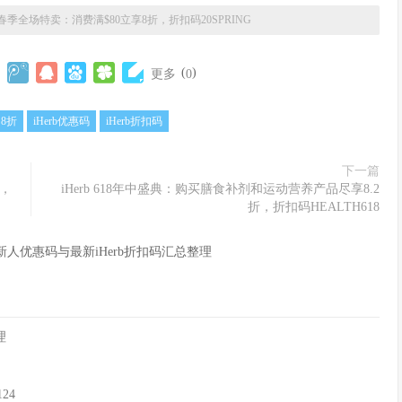
rb春季全场特卖：消费满$80立享8折，折扣码20SPRING
(
)
更多
0
b 8折
iHerb优惠码
iHerb折扣码
下一篇
惠，
iHerb 618年中盛典：购买膳食补剂和运动营养产品尽享8.2
折，折扣码HEALTH618
rb新人优惠码与最新iHerb折扣码汇总整理
理
24