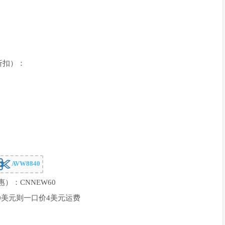
折扣）：
AVW8840
惠）：CNNEW60
40美元则一口价4美元运费