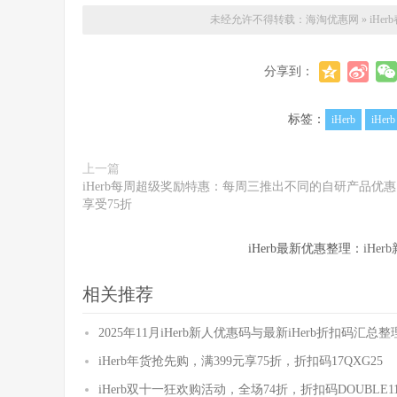
未经允许不得转载：
海淘优惠网
»
iHe
分享到：
标签：
iHerb
iHer
上一篇
iHerb每周超级奖励特惠：每周三推出不同的自研产品优
享受75折
iHerb最新优惠整理：
iHe
相关推荐
2025年11月iHerb新人优惠码与最新iHerb折扣码汇总整
iHerb年货抢先购，满399元享75折，折扣码17QXG25
iHerb双十一狂欢购活动，全场74折，折扣码DOUBLE11