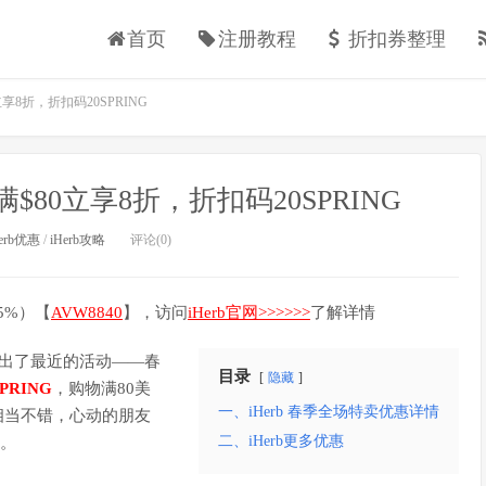
首页
注册教程
折扣券整理
享8折，折扣码20SPRING
$80立享8折，折扣码20SPRING
Herb优惠
/
iHerb攻略
评论(0)
5%）【
AVW8840
】，访问
iHerb官网>>>>>>
了解详情
出了最近的活动——春
目录
隐藏
SPRING
，购物满80美
一、iHerb 春季全场特卖优惠详情
相当不错，心动的朋友
二、iHerb更多优惠
点。