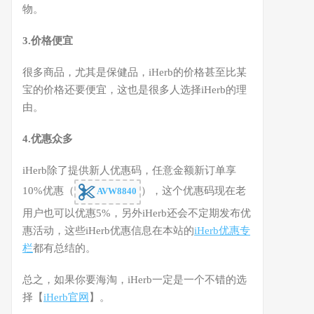
物。
3.价格便宜
很多商品，尤其是保健品，iHerb的价格甚至比某
宝的价格还要便宜，这也是很多人选择iHerb的理
由。
4.优惠众多
iHerb除了提供新人优惠码，任意金额新订单享
10%优惠（
），这个优惠码现在老
AVW8840
用户也可以优惠5%，另外iHerb还会不定期发布优
惠活动，这些iHerb优惠信息在本站的
iHerb优惠专
栏
都有总结的。
总之，如果你要海淘，iHerb一定是一个不错的选
择【
iHerb官网
】。