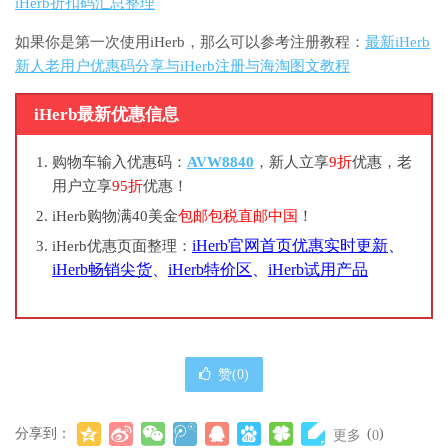
iHerb折扣码汇总整理
如果你是第一次使用iHerb，那么可以参考注册教程：
最新iHerb
新人老用户优惠码分享与iHerb注册与海淘图文教程
iHerb最新优惠信息
购物车输入优惠码：
AVW8840
，新人立享
9折
优惠，老
用户立享
95折
优惠！
iHerb购物满40美金
包邮包税直邮中国
！
iHerb官网首页优惠实时更新
、
iHerb优惠页面整理：
iHerb畅销尖货
、
iHerb特价区
、
iHerb试用产品
赞(
0
)
分享到：
(
)
更多
0