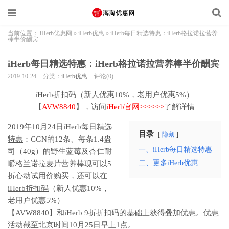
当前位置：
iHerb优惠网
»
iHerb优惠
»
iHerb每日精选特惠：iHerb格拉诺拉营养
棒半价酬宾
iHerb每日精选特惠：iHerb格拉诺拉营养棒半价酬宾
2019-10-24
分类：
iHerb优惠
评论(0)
iHerb折扣码（新人优惠10%，老用户优惠5%）
【
AVW8840
】，访问
iHerb官网>>>>>>
了解详情
2019年10月24日
iHerb每日精选
目录
隐藏
特惠
：CGN的12条、每条1.4盎
一、iHerb每日精选特惠
司（40g）的野生蓝莓及杏仁耐
二、更多iHerb优惠
嚼格兰诺拉麦片
营养棒
现可以5
折心动试用价购买，还可以在
iHerb折扣码
（新人优惠10%，
老用户优惠5%）
【AVW8840】和
iHerb
9折折扣码的基础上获得叠加优惠。优惠
活动截至北京时间10月25日早上1点。