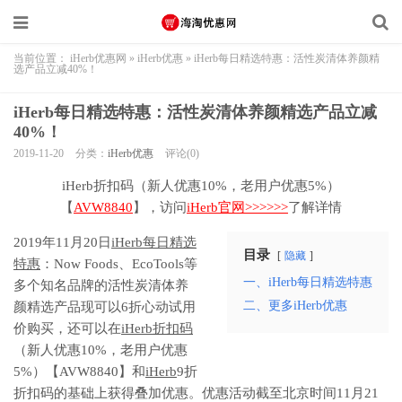
当前位置：
iHerb优惠网
»
iHerb优惠
»
iHerb每日精选特惠：活性炭清体养颜精
选产品立减40%！
iHerb每日精选特惠：活性炭清体养颜精选产品立减
40%！
2019-11-20
分类：
iHerb优惠
评论(0)
iHerb折扣码（新人优惠10%，老用户优惠5%）
【
AVW8840
】，访问
iHerb官网>>>>>>
了解详情
2019年11月20日
iHerb每日精选
目录
隐藏
特惠
：Now Foods、EcoTools等
一、iHerb每日精选特惠
多个知名品牌的活性炭清体养
二、更多iHerb优惠
颜精选产品现可以6折心动试用
价购买，还可以在
iHerb折扣码
（新人优惠10%，老用户优惠
5%）【AVW8840】和
iHerb
9折
折扣码的基础上获得叠加优惠。优惠活动截至北京时间11月21