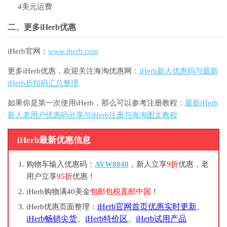
4美元运费
二、更多iHerb优惠
iHerb官网：
www.iherb.com
更多iHerb优惠，欢迎关注海淘优惠网：
iHerb新人优惠码与最新
iHerb折扣码汇总整理
如果你是第一次使用iHerb，那么可以参考注册教程：
最新iHerb
新人老用户优惠码分享与iHerb注册与海淘图文教程
iHerb最新优惠信息
购物车输入优惠码：
AVW8840
，新人立享
9折
优惠，老
用户立享
95折
优惠！
iHerb购物满40美金
包邮包税直邮中国
！
iHerb官网首页优惠实时更新
、
iHerb优惠页面整理：
iHerb畅销尖货
、
iHerb特价区
、
iHerb试用产品