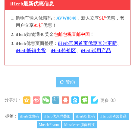
iHerb最新优惠信息
购物车输入优惠码：
AVW8840
，新人立享
9折
优惠，老
用户立享
95折
优惠！
iHerb购物满40美金
包邮包税直邮中国
！
iHerb官网首页优惠实时更新
、
iHerb优惠页面整理：
iHerb畅销尖货
、
iHerb特价区
、
iHerb试用产品
赞(
0
)
分享到：
(
)
更多
0
标签：
iHerb优惠码
iHerb优惠码叠加
iHerb折扣码
iHerb运动营养品
MusclePharm
Muscletech肌肉科技