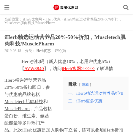
当前位置：
iHerb优惠网
»
iHerb优惠
»
iHerb精选运动营养品20%-50%折扣，
Muscletech肌肉科技/MusclePharm
iHerb精选运动营养品20%-50%折扣，Muscletech肌
肉科技/MusclePharm
2019-08-18
分类：
iHerb优惠
评论(0)
iHerb折扣码（新人优惠10%，老用户优惠5%）
【
AVW8840
】，访问
iHerb官网>>>>>>
了解详情
iHerb精选运动营养品
目录
隐藏
20%-50%折扣回归，参
一、iHerb精选运动营养品折扣
与优惠的品牌包括
二、iHerb更多优惠
Muscletech肌肉科技
和
MusclePharm
，产品包括
蛋白粉、维生素、氨基
酸能量等多种热门产
品。此次iHerb优惠是加入购物车立省，还可以叠加
iHerb折扣