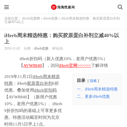
当前位置：
iHerb优惠网
»
iHerb优惠
»
iHerb周末精选特惠：购买胶原蛋白补剂
立减40%以上
iHerb周末精选特惠：购买胶原蛋白补剂立减40%以
上
2019-11-02
分类：
iHerb优惠
评论(0)
iHerb折扣码（新人优惠10%，老用户优惠5%）
【
AVW8840
】，访问
iHerb官网>>>>>>
了解详情
2019年11月2日
iHerb周末精选
目录
隐藏
特惠
：iHerb
胶原蛋白补剂
6折
一、iHerb周末精选特惠
优惠。叠加使用
iHerb折扣码
二、更多iHerb优惠
【AVW8840】（新用户优惠
10%，老用户优惠5%）、iHerb
9折折扣码的基础上可享更多优
惠。特惠活动截至时间为北京
时间11月5日早上1点。