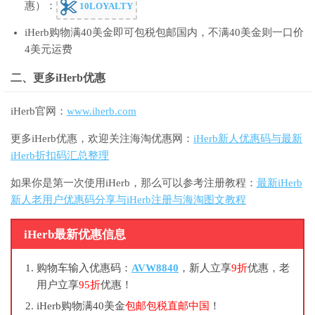
惠）：
10LOYALTY
iHerb购物满40美金即可包税包邮国内，不满40美金则一口价
4美元运费
二、更多iHerb优惠
iHerb官网：
www.iherb.com
更多iHerb优惠，欢迎关注海淘优惠网：
iHerb新人优惠码与最新
iHerb折扣码汇总整理
如果你是第一次使用iHerb，那么可以参考注册教程：
最新iHerb
新人老用户优惠码分享与iHerb注册与海淘图文教程
iHerb最新优惠信息
购物车输入优惠码：
AVW8840
，新人立享
9折
优惠，老
用户立享
95折
优惠！
iHerb购物满40美金
包邮包税直邮中国
！