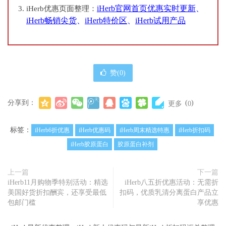
iHerb官网首页优惠实时更新
、
iHerb优惠页面整理：
iHerb畅销尖货
、
iHerb特价区
、
iHerb试用产品
赞(
0
)
分享到：
(
)
更多
0
标签：
iHerb6折优惠
iHerb优惠码
iHerb周末精选特惠
iHerb折扣码
iHerb胶原蛋白
胶原蛋白补剂
上一篇
下一篇
iHerb11月购物季特别活动：精选
iHerb八五折优惠活动：无需折
美国好货折扣酬宾，还享受最低
扣码，优质乳清分离蛋白产品立
包邮门槛
享优惠