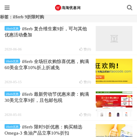
标签：iHerb 9折限时购
iHerb 复合维生素9折，可与其他
iHerb优惠
优惠活动叠加
2020-06-06
赞(
0
)
iHerb 全场狂欢购惊喜优惠，购满
iHerb优惠
60美金立享10%折上折减免
2020-05-15
赞(
0
)
iHerb 最新劳动节优惠来袭：购满
iHerb优惠
30美元立享9折，且包邮包税
2020-05-01
赞(
0
)
iHerb 限时9折优惠：购买精选
iHerb优惠
Omega-3 鱼油产品立享10%折扣