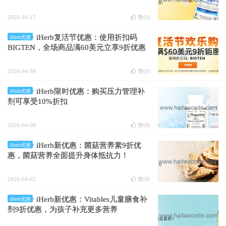
2020-04-17
赞(
0
)
iHerb复活节优惠：使用折扣码
iHerb优惠
BIGTEN，全场商品满60美元立享9折优惠
2020-04-09
赞(
0
)
iHerb限时优惠：购买压力管理补
iHerb优惠
剂可享受10%折扣
2020-04-08
赞(
0
)
iHerb新优惠：菌菇营养素9折优
iHerb优惠
惠，菌菇营养全面提升身体抵抗力！
2020-04-02
赞(
0
)
iHerb新优惠：Vitables儿童膳食补
iHerb优惠
剂9折优惠，为孩子补充更多营养