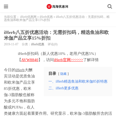
当前位置：
iHerb优惠网
»
iHerb优惠
»
iHerb八五折优惠活动：无需折扣码，精
选鱼油和欧米伽产品立享15%折扣
iHerb八五折优惠活动：无需折扣码，精选鱼油和欧
米伽产品立享15%折扣
2019-11-07
分类：
iHerb优惠
评论(0)
iHerb折扣码（新人优惠10%，老用户优惠5%）
【
AVW8840
】，访问
iHerb官网>>>>>>
了解详情
今日的
iHerb
大酬
目录
隐藏
宾活动是优质鱼油
一、iHerb精选鱼油和欧米伽85折特惠
和欧米伽产品立享
二、iHerb更多优惠
85折优惠，欧米
伽-3脂肪酸也被称
为多元不饱和脂肪
酸或PUFAs，在人
类健康方面起着重要作用。研究显示，欧米伽-3脂肪酸所含的活