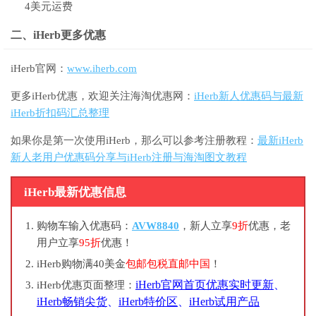
4美元运费
二、iHerb更多优惠
iHerb官网：
www.iherb.com
更多iHerb优惠，欢迎关注海淘优惠网：
iHerb新人优惠码与最新
iHerb折扣码汇总整理
如果你是第一次使用iHerb，那么可以参考注册教程：
最新iHerb
新人老用户优惠码分享与iHerb注册与海淘图文教程
iHerb最新优惠信息
购物车输入优惠码：
AVW8840
，新人立享
9折
优惠，老
用户立享
95折
优惠！
iHerb购物满40美金
包邮包税直邮中国
！
iHerb官网首页优惠实时更新
、
iHerb优惠页面整理：
iHerb畅销尖货
、
iHerb特价区
、
iHerb试用产品