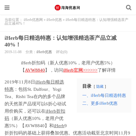
当前位置：
iHerb优惠网
»
iHerb优惠
»
iHerb每日精选特惠：认知增强精选茶产
品立减40%！
iHerb每日精选特惠：认知增强精选茶产品立减
40%！
2019-11-08
分类：
iHerb优惠
评论(0)
iHerb折扣码（新人优惠10%，老用户优惠5%）
【
AVW8840
】，访问
iHerb官网>>>>>>
了解详情
2019年11月8日
iHerb每日精选
目录
隐藏
特惠
：包括St. Dalfour、Yogi
一、iHerb每日精选特惠
Tea、Rishi Tea在内的多个品牌
二、更多iHerb优惠
的天然茶产品现可以6折心动试
用价购买，还可以在
iHerb折扣
码
（新人优惠10%，老用户优
惠5%）【AVW8840】和
iHerb
9
折折扣码的基础上获得叠加优惠。优惠活动截至北京时间11月9