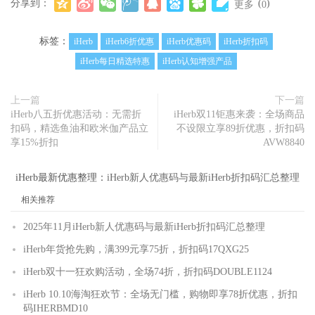
分享到：
(
)
更多
0
标签：
iHerb
iHerb6折优惠
iHerb优惠码
iHerb折扣码
iHerb每日精选特惠
iHerb认知增强产品
上一篇
下一篇
iHerb八五折优惠活动：无需折
iHerb双11钜惠来袭：全场商品
扣码，精选鱼油和欧米伽产品立
不设限立享89折优惠，折扣码
享15%折扣
AVW8840
iHerb最新优惠整理：
iHerb新人优惠码与最新iHerb折扣码汇总整理
相关推荐
2025年11月iHerb新人优惠码与最新iHerb折扣码汇总整理
iHerb年货抢先购，满399元享75折，折扣码17QXG25
iHerb双十一狂欢购活动，全场74折，折扣码DOUBLE1124
iHerb 10.10海淘狂欢节：全场无门槛，购物即享78折优惠，折扣
码IHERBMD10