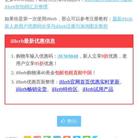
iHerb折扣码汇总整理
如果你是第一次使用iHerb，那么可以参考注册教程：
最新iHerb
新人老用户优惠码分享与iHerb注册与海淘图文教程
iHerb最新优惠信息
购物车输入优惠码：
AVW8840
，新人立享
9折
优惠，老
用户立享
95折
优惠！
iHerb购物满40美金
包邮包税直邮中国
！
iHerb官网首页优惠实时更新
、
iHerb优惠页面整理：
iHerb畅销尖货
、
iHerb特价区
、
iHerb试用产品
赞(
0
)